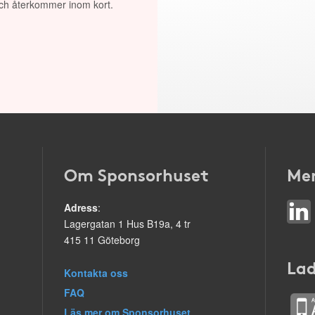
 och återkommer inom kort.
Om Sponsorhuset
Mer
Adress
:
Lagergatan 1 Hus B19a, 4 tr
415 11 Göteborg
Lad
Kontakta oss
FAQ
Läs mer om Sponsorhuset