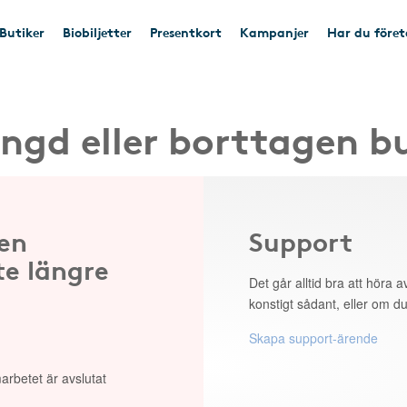
Butiker
Biobiljetter
Presentkort
Kampanjer
Har du före
ngd eller borttagen b
 en
Support
te längre
Det går alltid bra att höra av
konstigt sådant, eller om du
Skapa support-ärende
arbetet är avslutat