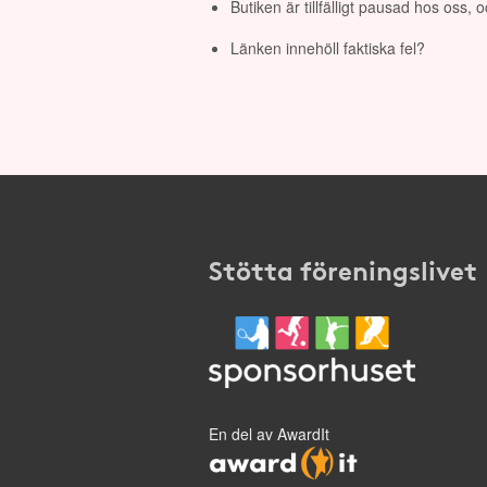
Butiken är tillfälligt pausad hos oss,
Länken innehöll faktiska fel?
Stötta föreningslivet
En del av AwardIt