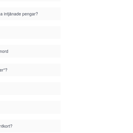
ina intjänade pengar?
enord
er"?
ntkort?