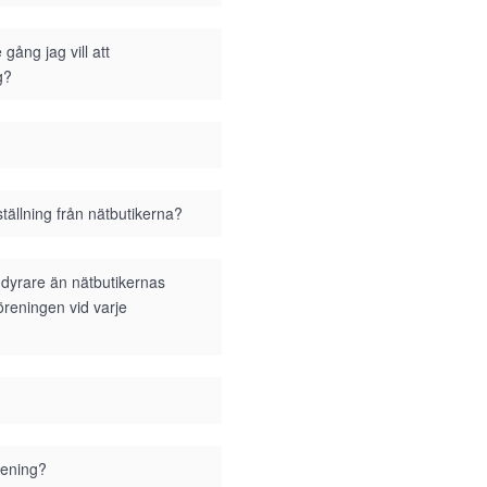
gång jag vill att
g?
tällning från nätbutikerna?
i dyrare än nätbutikernas
föreningen vid varje
rening?