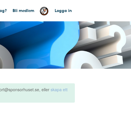
tag?
Bli medlem
Logga in
ort@sponsorhuset.se, eller
skapa ett