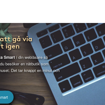
att gå via
t igen
i din webläsare så
la Smart
 du besöker en nätbutik som
uset. Det tar knappt en minut och
smart