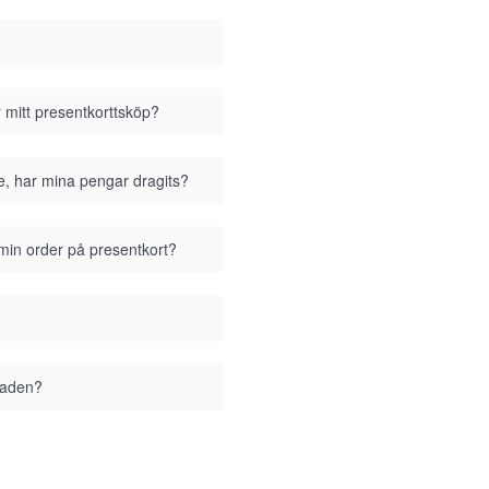
r mitt presentkorttsköp?
se, har mina pengar dragits?
 min order på presentkort?
staden?