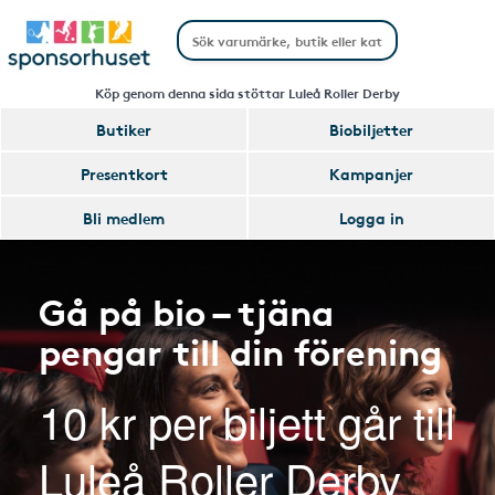
Köp genom denna sida stöttar Luleå Roller Derby
Butiker
Biobiljetter
Presentkort
Kampanjer
Bli medlem
Logga in
Gå på bio – tjäna
pengar till din förening
10 kr per biljett går till
Luleå Roller Derby