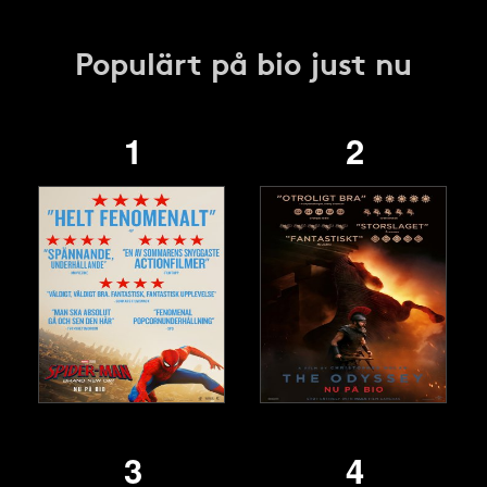
Populärt på bio just nu
1
2
3
4