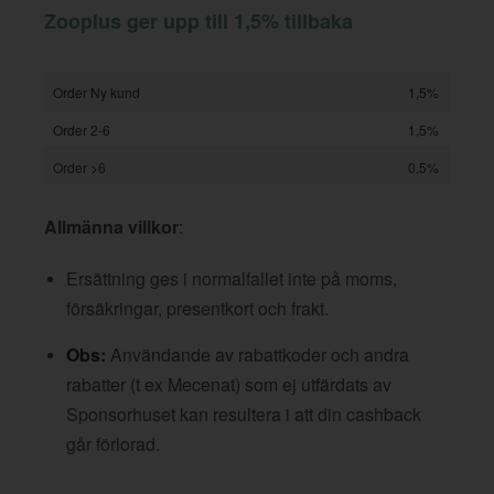
Zooplus ger upp till 1,5% tillbaka
Order Ny kund
1,5%
Order 2-6
1,5%
Order >6
0,5%
Allmänna villkor
:
Ersättning ges i normalfallet inte på moms,
försäkringar, presentkort och frakt.
Obs:
Användande av rabattkoder och andra
rabatter (t ex Mecenat) som ej utfärdats av
Sponsorhuset kan resultera i att din cashback
går förlorad.