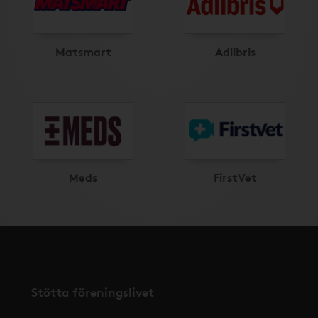
Matsmart
Adlibris
Meds
FirstVet
Stötta föreningslivet