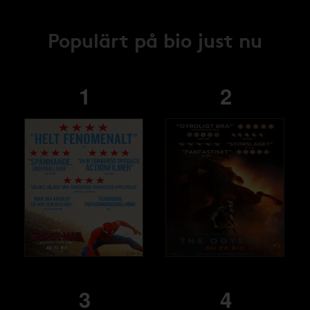
Populärt på bio just nu
1
2
3
4