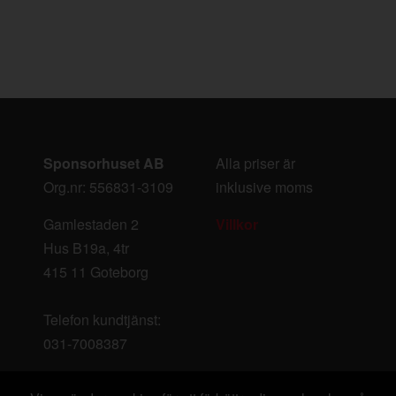
Sponsorhuset AB
Alla priser är
Org.nr: 556831-3109
inklusive moms
Gamlestaden 2
Villkor
Hus B19a, 4tr
415 11 Goteborg
Telefon kundtjänst:
031-7008387