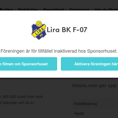
Butiker
Biobiljetter
Presentkort
Kampanjer
Har du före
Lira BK F-07
Ger upp till 3,5%
Besök
Föreningen är för tillfället inaktiverad hos Sponsorhuset.
e filmen om Sponsorhuset
Aktivera föreningen här
Information
Hotels.com ger upp t
n 365 000 hotell över hela
0 stämplar och få en
Hotellbokning
Hyrbil