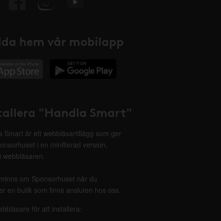
da hem vår mobilapp
tallera "Handla Smart"
 Smart är ett webbläsartillägg som ger
onsorhuset i en minifierad version,
 i webbläsaren.
minns om Sponsorhuset när du
r en butik som finns ansluten hos oss.
ebbläsare för att installera: