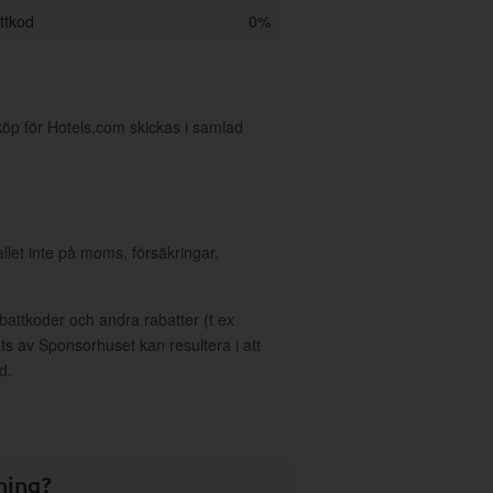
ttkod
0%
köp för Hotels.com skickas i samlad
allet inte på moms, försäkringar,
ttkoder och andra rabatter (t ex
s av Sponsorhuset kan resultera i att
d.
ning?