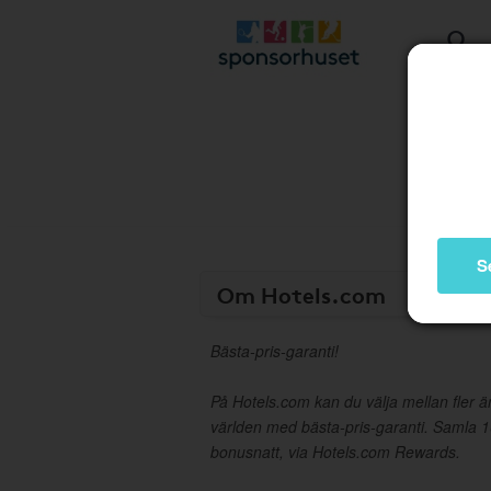
S
Om Hotels.com
Bästa-pris-garanti!
På Hotels.com kan du välja mellan fler ä
världen med bästa-pris-garanti. Samla 1
bonusnatt, via Hotels.com Rewards.