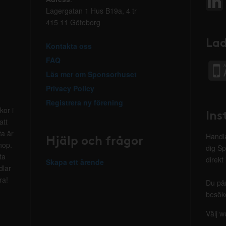
Lagergatan 1 Hus B19a, 4 tr
415 11 Göteborg
Lad
Kontakta oss
FAQ
Läs mer om Sponsorhuset
Privacy Policy
Registrera ny förening
kor i
Ins
att
ta är
Hjälp och frågor
Handla
hop.
dig Sp
ta
direkt
Skapa ett ärende
dlar
ra!
Du på
besöke
Välj w