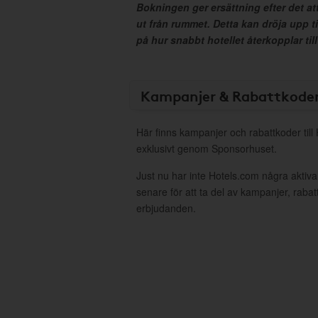
Bokningen ger ersättning efter det at
ut från rummet. Detta kan dröja upp t
på hur snabbt hotellet återkopplar till
Kampanjer & Rabattkode
Här finns kampanjer och rabattkoder till
exklusivt genom Sponsorhuset.
Just nu har inte Hotels.com några akti
senare för att ta del av kampanjer, raba
erbjudanden.