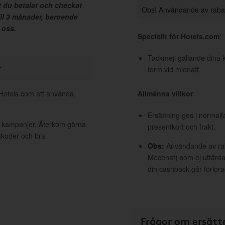
t du betalat och checkat
Obs! Användande av raba
ill 3 månader, beroende
 oss.
Speciellt för Hotels.com
:
Tackmejl gällande dina 
r
form vid midnatt.
 Hotels.com att använda,
Allmänna villkor
:
Ersättning ges i normalf
va kampanjer. Återkom gärna
presentkort och frakt.
ttkoder och bra
Obs:
Användande av raba
Mecenat) som ej utfärdat
din cashback går förlora
Frågor om ersätt