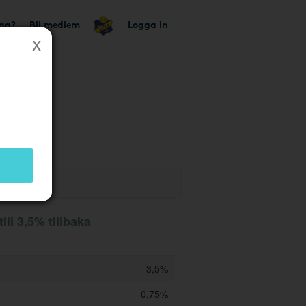
tag?
Bli medlem
Logga in
 butik
ill 3,5% tillbaka
3,5%
0,75%