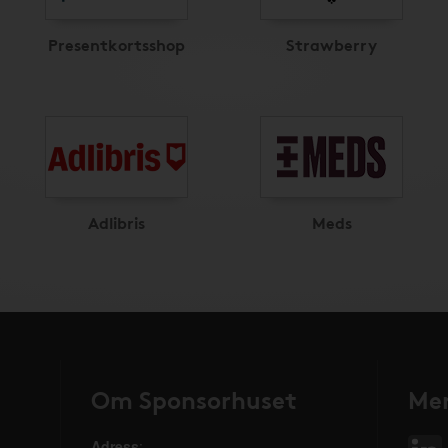
Presentkortsshop
Strawberry
Adlibris
Meds
Om Sponsorhuset
Mer
Adress
: