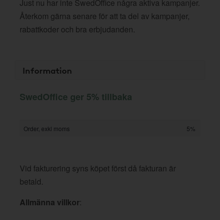
Just nu har inte SwedOffice några aktiva kampanjer.
Återkom gärna senare för att ta del av kampanjer,
rabattkoder och bra erbjudanden.
Information
SwedOffice ger 5% tillbaka
Order, exkl moms
5%
Vid fakturering syns köpet först då fakturan är
betald.
Allmänna villkor
: