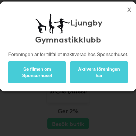
Ljungby
Köp genom denna sida stöttar Ljungby Gymnastikklubb
Butiker
Biobiljetter
Gymnastikklubb
Presentkort
Kampanjer
Föreningen är för tillfället inaktiverad hos Sponsorhuset.
Bli medlem
Logga in
Se filmen om
Aktivera föreningen
Sponsorhuset
här
Ger 2%
Besök butik