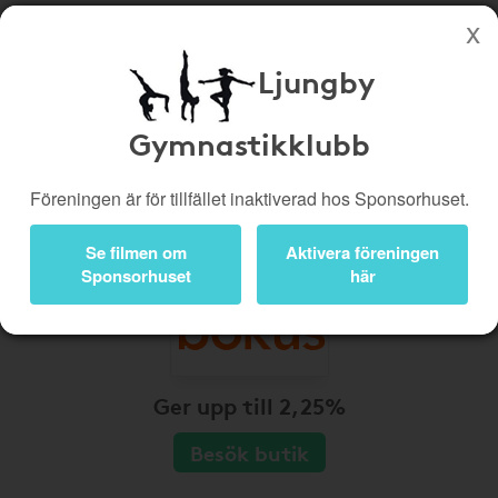
Ljungby
Köp genom denna sida stöttar Ljungby Gymnastikklubb
Butiker
Biobiljetter
Gymnastikklubb
Presentkort
Kampanjer
Föreningen är för tillfället inaktiverad hos Sponsorhuset.
Bli medlem
Logga in
Se filmen om
Aktivera föreningen
Sponsorhuset
här
Ger upp till 2,25%
Besök butik