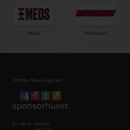
Meds
Matsmart
Stötta föreningslivet
En del av AwardIt