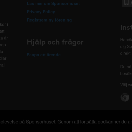
Läs mer om Sponsorhuset
Privacy Policy
Registrera ny förening
kor i
Ins
att
ta är
Hjälp och frågor
Handla
hop.
dig Sp
ta
direkt
Skapa ett ärende
dlar
ra!
Du på
besöke
Välj w
 upplevelse på Sponsorhuset. Genom att fortsätta godkänner du