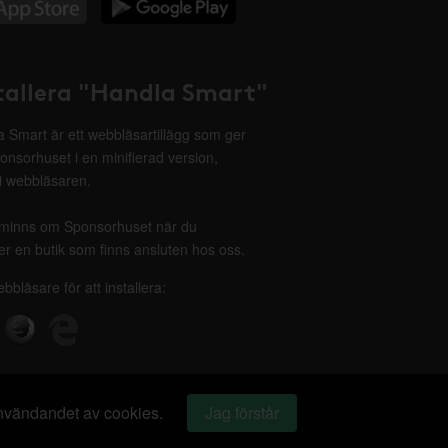
tallera "Handla Smart"
 Smart är ett webbläsartillägg som ger
onsorhuset i en minifierad version,
 i webbläsaren.
minns om Sponsorhuset när du
r en butik som finns ansluten hos oss.
ebbläsare för att installera:
 användandet av cookies.
Jag förstår