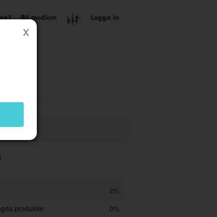
tag?
Bli medlem
Logga in
a
2%
agda produkter
0%