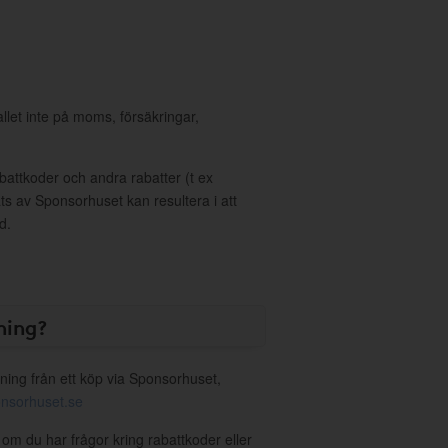
allet inte på moms, försäkringar,
ttkoder och andra rabatter (t ex
s av Sponsorhuset kan resultera i att
d.
ning?
ning från ett köp via Sponsorhuset,
nsorhuset.se
 om du har frågor kring rabattkoder eller