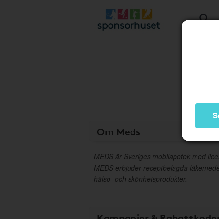
S
Om Meds
MEDS är Sveriges mobilapotek med lice
MEDS erbjuder receptbelagda läkemedel 
hälso- och skönhetsprodukter.
Kampanjer & Rabattkode