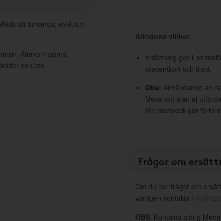
 Meds att använda, exklusivt
Allmänna villkor
:
panjer. Återkom gärna
Ersättning ges i normalf
ttkoder och bra
presentkort och frakt.
Obs:
Användande av raba
Mecenat) som ej utfärdat
din cashback går förlora
Frågor om ersätt
Om du har frågor om ersätt
vänligen kontakta
info@spo
OBS
: Kontakta aldrig Meds