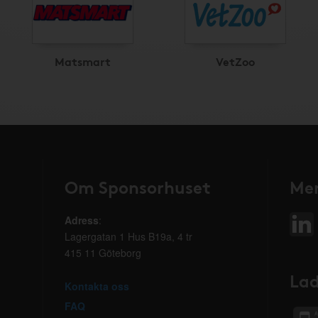
Matsmart
VetZoo
Om Sponsorhuset
Mer
Adress
:
Lagergatan 1 Hus B19a, 4 tr
415 11 Göteborg
Lad
Kontakta oss
FAQ