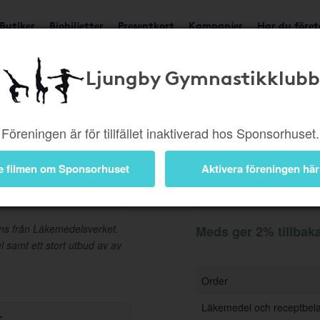
Butiker
Biobiljetter
Presentkort
Kampanjer
Har du före
Ljungby Gymnastikklubb
Ger 2%
Besök butik
Föreningen är för tillfället inaktiverad hos Sponsorhuset.
e filmen om Sponsorhuset
Aktivera föreningen här
Information
ns från Läkemedelsverket.
Meds ger 2% tillbak
samt ett stort utbud av av
Order
Läkemedel och receptbel
r