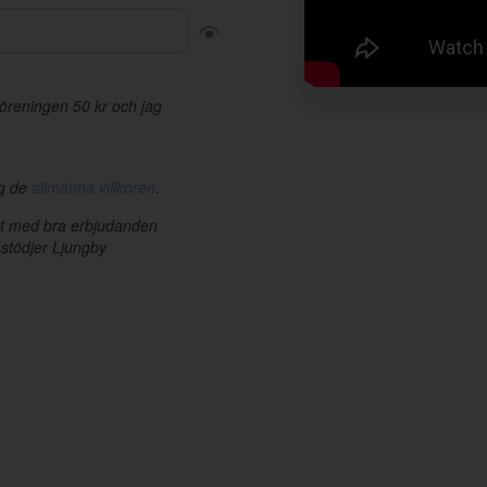
r föreningen 50 kr och jag
ag de
allmänna villkoren
.
et med bra erbjudanden
 stödjer Ljungby