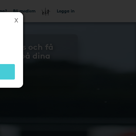
tag?
Bli medlem
Logga in
 gratis och få
lbaka på dina
n 604
!