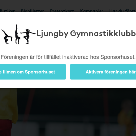
Butiker
Biobiljetter
Presentkort
Kampanjer
Har du före
Ljungby Gymnastikklubb
Bli medlem
pengar til
Föreningen är för tillfället inaktiverad hos Sponsorhuset.
nätköp frå
nätbutiker
e filmen om Sponsorhuset
Aktivera föreningen här