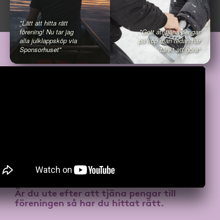
"Lätt att hitta rätt
förening! Nu tar jag
"Gott att tjäna pengar
alla julklappsköp via
på köp man redan har
Sponsorhuset"
tänkt att göra"
Är du ute efter att
tjäna pengar till
föreningen
så har du hittat rätt.