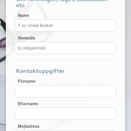
etc
Namn
Hemsida
Kontaktuppgifter
Förnamn
Efternamn
Mejladress