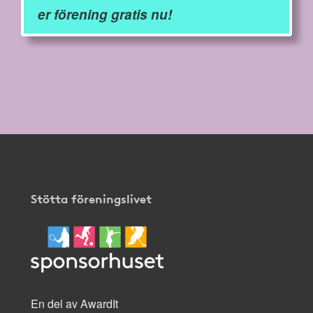
er förening gratis nu!
Stötta föreningslivet
En del av AwardIt