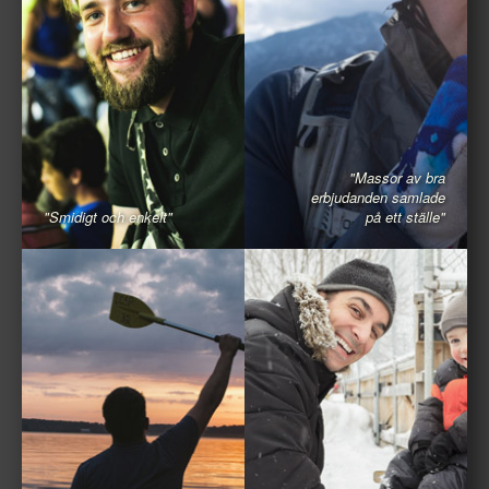
"Massor av bra
erbjudanden samlade
"Smidigt och enkelt"
på ett ställe"