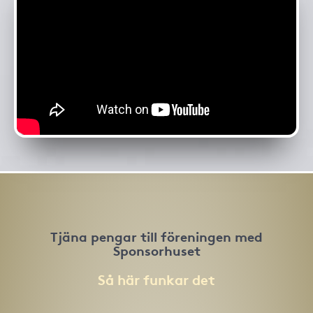
Tjäna pengar till föreningen med
Sponsorhuset
Så här funkar det