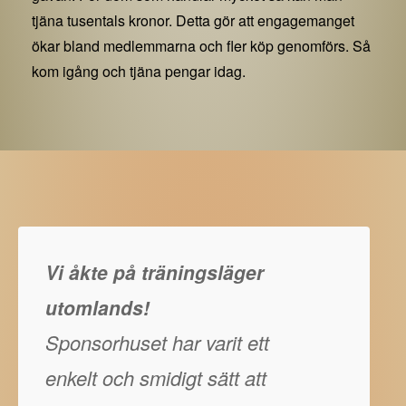
tjäna tusentals kronor. Detta gör att engagemanget
ökar bland medlemmarna och fler köp genomförs. Så
kom igång och tjäna pengar idag.
Vi åkte på träningsläger
utomlands!
Sponsorhuset har varit ett
enkelt och smidigt sätt att