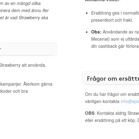
em av en mängd olika
binera dem med ännu fler
Ersättning ges i normalf
et är vad Strawberry ska
presentkort och frakt.
Obs:
Användande av raba
Mecenat) som ej utfärdat
din cashback går förlora
r
 Strawberry att använda,
Frågor om ersätt
a kampanjer. Återkom gärna
ttkoder och bra
Om du har frågor om ersätt
vänligen kontakta
info@spo
OBS
: Kontakta aldrig Stra
eller ersättning på ett köp