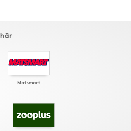
 här
Matsmart