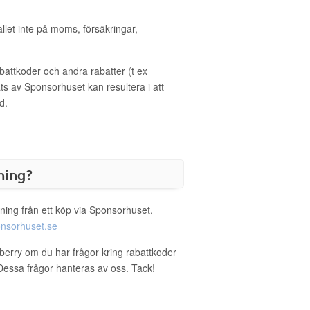
allet inte på moms, försäkringar,
ttkoder och andra rabatter (t ex
s av Sponsorhuset kan resultera i att
d.
ning?
ning från ett köp via Sponsorhuset,
nsorhuset.se
wberry om du har frågor kring rabattkoder
. Dessa frågor hanteras av oss. Tack!