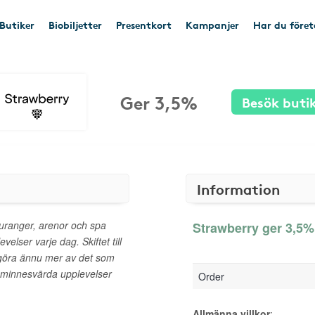
Butiker
Biobiljetter
Presentkort
Kampanjer
Har du före
Ger 3,5%
Besök buti
Information
auranger, arenor och spa
Strawberry ger 3,5% 
elser varje dag. Skiftet till
 göra ännu mer av det som
 minnesvärda upplevelser
Order
Allmänna villkor
: