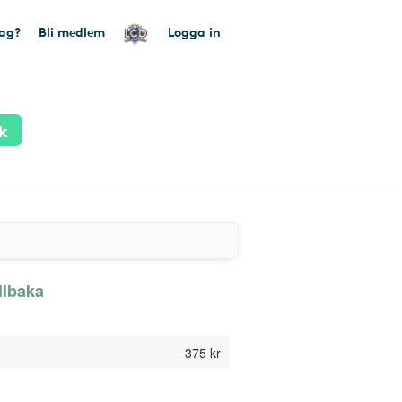
tag?
Bli medlem
Logga in
k
llbaka
375 kr