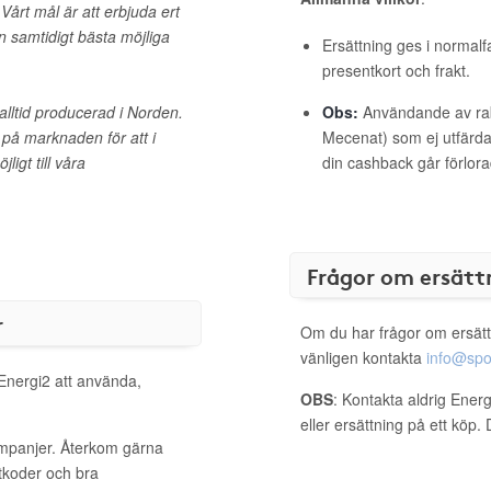
Vårt mål är att erbjuda ert
n samtidigt bästa möjliga
Ersättning ges i normalf
presentkort och frakt.
r alltid producerad i Norden.
Obs:
Användande av raba
n på marknaden för att i
Mecenat) som ej utfärdat
igt till våra
din cashback går förlora
Frågor om ersätt
r
Om du har frågor om ersätt
vänligen kontakta
info@spo
 Energi2 att använda,
OBS
: Kontakta aldrig Ener
eller ersättning på ett köp
ampanjer. Återkom gärna
ttkoder och bra