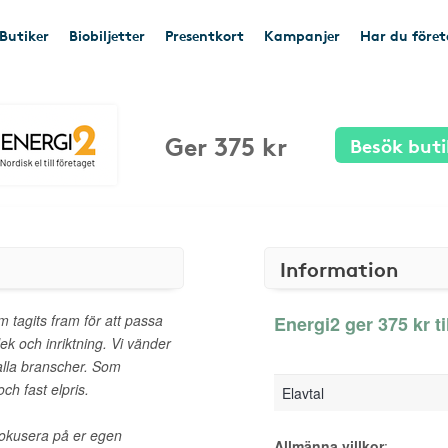
Butiker
Biobiljetter
Presentkort
Kampanjer
Har du före
Ger 375 kr
Besök buti
Information
 tagits fram för att passa
Energi2 ger 375 kr ti
lek och inriktning. Vi vänder
 alla branscher. Som
ch fast elpris.
Elavtal
 fokusera på er egen
Allmänna villkor
: