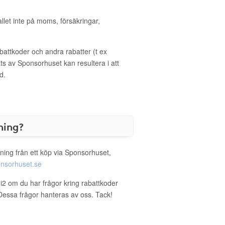
allet inte på moms, försäkringar,
ttkoder och andra rabatter (t ex
s av Sponsorhuset kan resultera i att
d.
ning?
ning från ett köp via Sponsorhuset,
nsorhuset.se
gi2 om du har frågor kring rabattkoder
. Dessa frågor hanteras av oss. Tack!