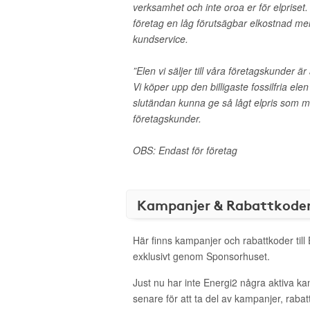
verksamhet och inte oroa er för elpriset. 
företag en låg förutsägbar elkostnad me
kundservice.
”Elen vi säljer till våra företagskunder ä
Vi köper upp den billigaste fossilfria ele
slutändan kunna ge så lågt elpris som möjl
företagskunder.
OBS: Endast för företag
Kampanjer & Rabattkode
Här finns kampanjer och rabattkoder till
exklusivt genom Sponsorhuset.
Just nu har inte Energi2 några aktiva k
senare för att ta del av kampanjer, raba