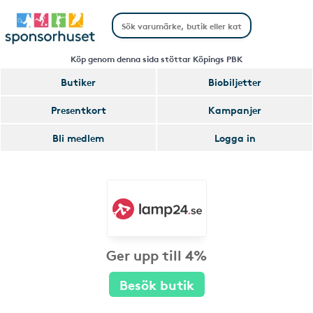
Köp genom denna sida stöttar Köpings PBK
Butiker
Biobiljetter
Presentkort
Kampanjer
Bli medlem
Logga in
Ger upp till 4%
Besök butik