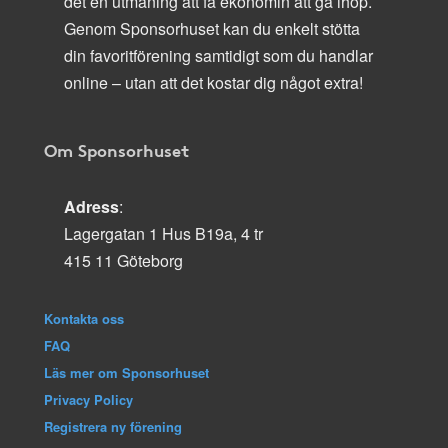
det en utmaning att få ekonomin att gå ihop.
Genom Sponsorhuset kan du enkelt stötta
din favoritförening samtidigt som du handlar
online – utan att det kostar dig något extra!
Om Sponsorhuset
Adress
:
Lagergatan 1 Hus B19a, 4 tr
415 11 Göteborg
Kontakta oss
FAQ
Läs mer om Sponsorhuset
Privacy Policy
Registrera ny förening