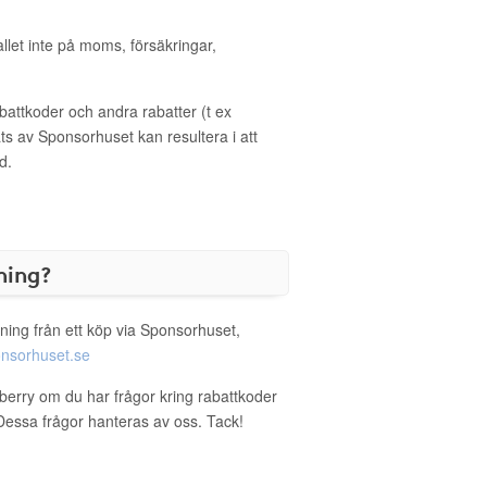
allet inte på moms, försäkringar,
ttkoder och andra rabatter (t ex
s av Sponsorhuset kan resultera i att
d.
ning?
ning från ett köp via Sponsorhuset,
nsorhuset.se
wberry om du har frågor kring rabattkoder
. Dessa frågor hanteras av oss. Tack!