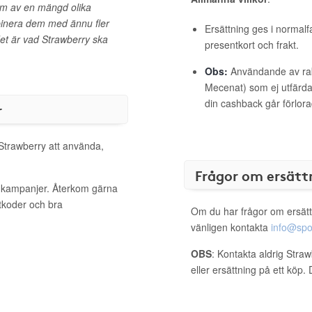
em av en mängd olika
binera dem med ännu fler
Ersättning ges i normalf
et är vad Strawberry ska
presentkort och frakt.
Obs:
Användande av raba
Mecenat) som ej utfärdat
din cashback går förlora
r
 Strawberry att använda,
Frågor om ersätt
a kampanjer. Återkom gärna
ttkoder och bra
Om du har frågor om ersätt
vänligen kontakta
info@spo
OBS
: Kontakta aldrig Stra
eller ersättning på ett köp