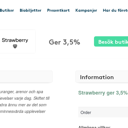
Butiker
Biobiljetter
Presentkort
Kampanjer
Har du före
Ger 3,5%
Besök buti
Information
auranger, arenor och spa
Strawberry ger 3,5% 
elser varje dag. Skiftet till
 göra ännu mer av det som
 minnesvärda upplevelser
Order
Allmänna villkor
: