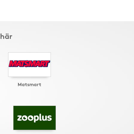
 här
Matsmart