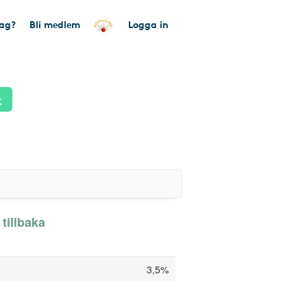
tag?
Bli medlem
Logga in
k
tillbaka
3,5%