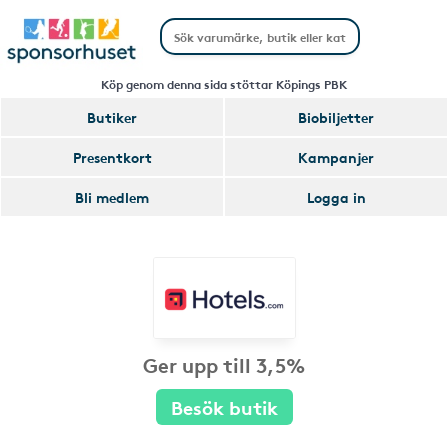
Köp genom denna sida stöttar Köpings PBK
Butiker
Biobiljetter
Presentkort
Kampanjer
Bli medlem
Logga in
Ger upp till 3,5%
Besök butik