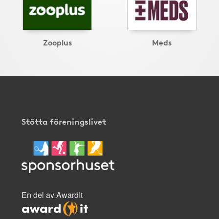
Zooplus
Meds
Stötta föreningslivet
En del av AwardIt