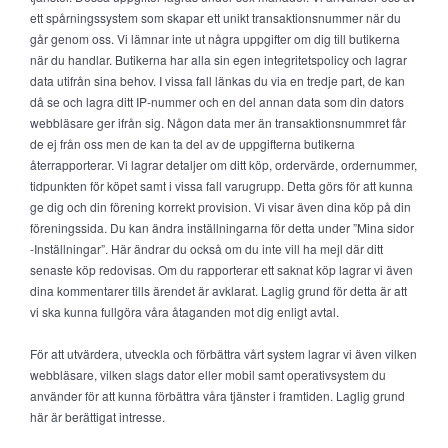
ett spårningssystem som skapar ett unikt transaktionsnummer när du
går genom oss. Vi lämnar inte ut några uppgifter om dig till butikerna
när du handlar. Butikerna har alla sin egen integritetspolicy och lagrar
data utifrån sina behov. I vissa fall länkas du via en tredje part, de kan
då se och lagra ditt IP-nummer och en del annan data som din dators
webbläsare ger ifrån sig. Någon data mer än transaktionsnummret får
de ej från oss men de kan ta del av de uppgifterna butikerna
återrapporterar. Vi lagrar detaljer om ditt köp, ordervärde, ordernummer,
tidpunkten för köpet samt i vissa fall varugrupp. Detta görs för att kunna
ge dig och din förening korrekt provision. Vi visar även dina köp på din
föreningssida. Du kan ändra inställningarna för detta under ”Mina sidor
-Inställningar”. Här ändrar du också om du inte vill ha mejl där ditt
senaste köp redovisas. Om du rapporterar ett saknat köp lagrar vi även
dina kommentarer tills ärendet är avklarat. Laglig grund för detta är att
vi ska kunna fullgöra våra åtaganden mot dig enligt avtal.
För att utvärdera, utveckla och förbättra vårt system lagrar vi även vilken
webbläsare, vilken slags dator eller mobil samt operativsystem du
använder för att kunna förbättra våra tjänster i framtiden. Laglig grund
här är berättigat intresse.