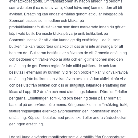
efter att köpet gjorts. Om transaktionen av någon anledning bedöms
som avbruten (t ex retur av vara, köpet hävs mm) kommer den att bli
avvisad. Ersättning kan endast erhållas genom att du är inloggad på
Sponsorhuset.se som medlem och klickar på
produktlänkarna/butikslänkarna som finns markerade innan du gör ett
köp i vald butik. Du måste klicka på varje unik butikslänk på
Sponsorhuset.se för att vi ska kunna ge dig ersättning. I de fall som
butiker inte kan rapportera dina köp till oss är vi inte ansvariga för att
hantera det. Butikerna bestämmer själva om de vill förmedla ersättning
och bedömer om trafiken/köp är äkta och enligt intentionen med den
ersättning de ger. Dessa regler är inte alltid publicerade och kan
beslutas i efterhand av butiken. Vid fel och problem kan vi driva krav på
ersättning från butiken men vi kan även avsluta sådan aktivitet när vi vill
och beslutet från butiken och oss är slutgiltigt. Intjänade ersättning kan
lösas ut i upp till 2 år från och med utdelningsdatumet. Därefter förfaller
pengarna. Ersättningen som kund och förening delar på är normalt
baserat på ordervärdet före moms. Kringprodukter som försäkring, frakt,
faktureringsavgifter eller köp av presentkort ger i normalfallet ingen
ersättning. Köp som betalas med presentkort eller andra värdecheckar
ger ingen ersättning.
I de fall kund använder rabattkoder som ej erhållits från Sponsorhuset