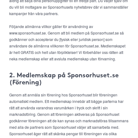
aldrig att sälja dina personuppgifter till en tredje part. Du väljer själv om
du vill bli mottagare av Sponsorhusets nyhetsbrev där vi sammanställer
kampanjer från våra partners.
Följande allmänna villkor gäller för användning av
www.sponsorhuset.se. Genom att bli medlem på Sponsorhuset.se så
godkänner och accepterar du [fysisk eller juridisk person] som
användare de allmänna villkoren för Sponsorhuset.se. Medlemskapet
är helt GRATIS och helt utan förpliktelser! Vi förbehåller oss rätten att
neka medlemskap eller att avsluta medlemskap utan förvarning.
2. Medlemskap på Sponsorhuset.se
(Förening)
Genom att anmäla sin förening hos Sponsorhuset blir föreningen
automatiskt medlem. Ett medlemskap innebär att bägge parterna har
rätt att använda varandras varumärken i tryck och skrift i sin
marknadsföring. Genom att föreningen aktiveras på Sponsorhuset
godkänner föreningen att de kan synas och marknadsföras tillsammans
med alla de partners som Sponsorhuset väljer att samarbeta med.
Sponsorhuset äger rätt att skänka pengar till föreningen via olika