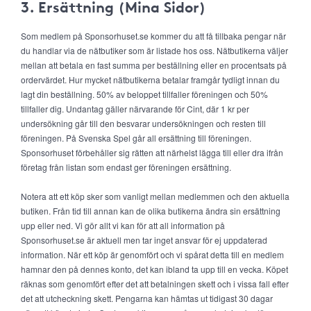
3. Ersättning (Mina Sidor)
Som medlem på Sponsorhuset.se kommer du att få tillbaka pengar när
du handlar via de nätbutiker som är listade hos oss. Nätbutikerna väljer
mellan att betala en fast summa per beställning eller en procentsats på
ordervärdet. Hur mycket nätbutikerna betalar framgår tydligt innan du
lagt din beställning. 50% av beloppet tillfaller föreningen och 50%
tillfaller dig. Undantag gäller närvarande för Cint, där 1 kr per
undersökning går till den besvarar undersökningen och resten till
föreningen. På Svenska Spel går all ersättning till föreningen.
Sponsorhuset förbehåller sig rätten att närhelst lägga till eller dra ifrån
företag från listan som endast ger föreningen ersättning.
Notera att ett köp sker som vanligt mellan medlemmen och den aktuella
butiken. Från tid till annan kan de olika butikerna ändra sin ersättning
upp eller ned. Vi gör allt vi kan för att all information på
Sponsorhuset.se är aktuell men tar inget ansvar för ej uppdaterad
information. När ett köp är genomfört och vi spårat detta till en medlem
hamnar den på dennes konto, det kan ibland ta upp till en vecka. Köpet
räknas som genomfört efter det att betalningen skett och i vissa fall efter
det att utcheckning skett. Pengarna kan hämtas ut tidigast 30 dagar