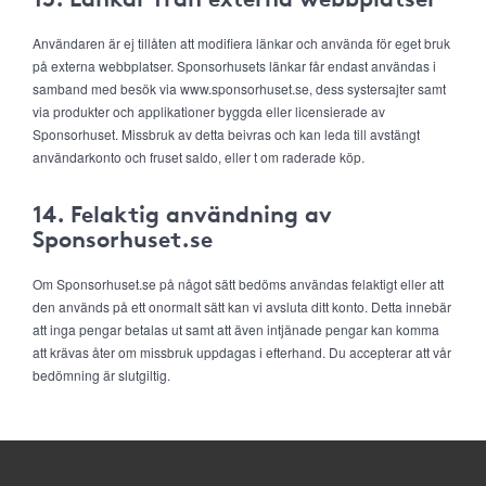
Användaren är ej tillåten att modifiera länkar och använda för eget bruk
på externa webbplatser. Sponsorhusets länkar får endast användas i
samband med besök via www.sponsorhuset.se, dess systersajter samt
via produkter och applikationer byggda eller licensierade av
Sponsorhuset. Missbruk av detta beivras och kan leda till avstängt
användarkonto och fruset saldo, eller t om raderade köp.
14. Felaktig användning av
Sponsorhuset.se
Om Sponsorhuset.se på något sätt bedöms användas felaktigt eller att
den används på ett onormalt sätt kan vi avsluta ditt konto. Detta innebär
att inga pengar betalas ut samt att även intjänade pengar kan komma
att krävas åter om missbruk uppdagas i efterhand. Du accepterar att vår
bedömning är slutgiltig.