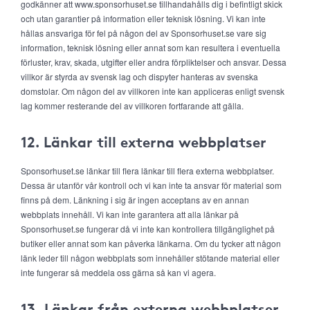
godkänner att www.sponsorhuset.se tillhandahålls dig i befintligt skick
och utan garantier på information eller teknisk lösning. Vi kan inte
hållas ansvariga för fel på någon del av Sponsorhuset.se vare sig
information, teknisk lösning eller annat som kan resultera i eventuella
förluster, krav, skada, utgifter eller andra förpliktelser och ansvar. Dessa
villkor är styrda av svensk lag och dispyter hanteras av svenska
domstolar. Om någon del av villkoren inte kan appliceras enligt svensk
lag kommer resterande del av villkoren fortfarande att gälla.
12. Länkar till externa webbplatser
Sponsorhuset.se länkar till flera länkar till flera externa webbplatser.
Dessa är utanför vår kontroll och vi kan inte ta ansvar för material som
finns på dem. Länkning i sig är ingen acceptans av en annan
webbplats innehåll. Vi kan inte garantera att alla länkar på
Sponsorhuset.se fungerar då vi inte kan kontrollera tillgänglighet på
butiker eller annat som kan påverka länkarna. Om du tycker att någon
länk leder till någon webbplats som innehåller stötande material eller
inte fungerar så meddela oss gärna så kan vi agera.
13. Länkar från externa webbplatser