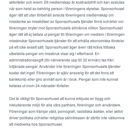
aktiviteter och event. Ett medlemskap är kostnadsfritt och kan avslutas
när som helst av behörig person i föreningens styrelse. Sponsorhuset
äger rätt att utan förbehåll avsluta föreningens medlemskap om
misstanke av misskötsel av Sponsorhusets tjänster finns och/eller om
föreningen bryter mot Sponsorhusets allmänna villkor. Sponsorhuset
äger rätt att ej betala ut pengar till föreningen om medlem i föreningen
missbrukar Sponsorhusets tjänster för att erhålla ekonomiska fördelar
på ett icke avsett sätt. Sponsorhuset äger även rätt kräva tillbaka
utbetalda pengar om missbruk visar sig i efterhand. En
administrationsavgift (för närvarande upp till 32 kr/mån) tas från
intjänade pengar. Använder inte föreningen Sponsorhusets tjänster
kostar det inget. Föreningen är själv ansvarig för att det finns ett
bankkonto eller giro anmält som är i bruk. Pengar som inte kunnat
betalas ut inom 24 månader förfaller.
Det är viktigt för Sponsorhuset att kunna erbjuda en trygg och
inkluderande miljö för alla våra partners, föreningar och användare.
Föreningar som främjar våld, pornografi, rasistiska åsikter, eller aktivt
driver politiska och/eller religiösa särintressen är därför inte välkomna
att medverka hos Sponsorhuset.