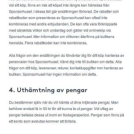
vid sitt köp, finns en risk att köpet inte längre kan härledas från
Sponsorhuset. I dessa fall går ersättningen förlorad. De rabatter och
rabattkoder som presenteras av Sponsorhuset kan oftast inte
kombineras med andra erbjudanden. De kan ofta vara förknippade
med särskilda villkor och undantag och gäller vid onlineköp via
Sponsorhuset. Mer information om villkoren återfinns på butikens
hemsida. Flera rabattkoder kan inte kombineras.
Alla frågor om den ersättningen du förväntar dig för ditt köp hanteras av
personalen hos Sponsorhuset. Vänd dig inte till butiken om detta. Alla
frågor om ditt köp, leveranser, returer, kontaktuppgifter mm hanteras av
butiken. Sponsorhuset har ingen information om detta.
4. Uthämtning av pengar
Du bestämmer själv när du vill hämta ut dina intjänade pengar. Man
behöver endast få in 50 kr för att kunna ta ut pengar. Vid uttag av
pengar betalas dessa ut inom en tiodagarsperiod. Pengar som finns på
ett konto som avslutas kommer att förfalla.