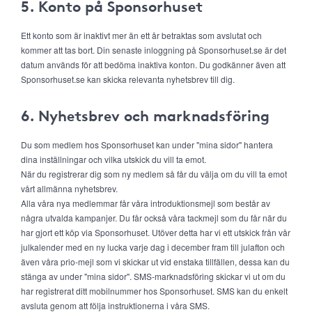
5. Konto på Sponsorhuset
Ett konto som är inaktivt mer än ett år betraktas som avslutat och
kommer att tas bort. Din senaste inloggning på Sponsorhuset.se är det
datum används för att bedöma inaktiva konton. Du godkänner även att
Sponsorhuset.se kan skicka relevanta nyhetsbrev till dig.
6. Nyhetsbrev och marknadsföring
Du som medlem hos Sponsorhuset kan under "mina sidor" hantera
dina inställningar och vilka utskick du vill ta emot.
När du registrerar dig som ny medlem så får du välja om du vill ta emot
vårt allmänna nyhetsbrev.
Alla våra nya medlemmar får våra introduktionsmejl som består av
några utvalda kampanjer. Du får också våra tackmejl som du får när du
har gjort ett köp via Sponsorhuset. Utöver detta har vi ett utskick från vår
julkalender med en ny lucka varje dag i december fram till julafton och
även våra prio-mejl som vi skickar ut vid enstaka tillfällen, dessa kan du
stänga av under "mina sidor". SMS-marknadsföring skickar vi ut om du
har registrerat ditt mobilnummer hos Sponsorhuset. SMS kan du enkelt
avsluta genom att följa instruktionerna i våra SMS.