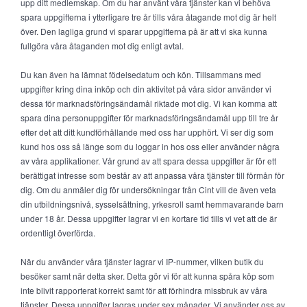
upp ditt medlemskap. Om du har använt våra tjänster kan vi behöva
spara uppgifterna i ytterligare tre år tills våra åtagande mot dig är helt
över. Den lagliga grund vi sparar uppgifterna på är att vi ska kunna
fullgöra våra åtaganden mot dig enligt avtal.
Du kan även ha lämnat födelsedatum och kön. Tillsammans med
uppgifter kring dina inköp och din aktivitet på våra sidor använder vi
dessa för marknadsföringsändamål riktade mot dig. Vi kan komma att
spara dina personuppgifter för marknadsföringsändamål upp till tre år
efter det att ditt kundförhållande med oss har upphört. Vi ser dig som
kund hos oss så länge som du loggar in hos oss eller använder några
av våra applikationer. Vår grund av att spara dessa uppgifter är för ett
berättigat intresse som består av att anpassa våra tjänster till förmån för
dig. Om du anmäler dig för undersökningar från Cint vill de även veta
din utbildningsnivå, sysselsättning, yrkesroll samt hemmavarande barn
under 18 år. Dessa uppgifter lagrar vi en kortare tid tills vi vet att de är
ordentligt överförda.
När du använder våra tjänster lagrar vi IP-nummer, vilken butik du
besöker samt när detta sker. Detta gör vi för att kunna spåra köp som
inte blivit rapporterat korrekt samt för att förhindra missbruk av våra
tjänster. Dessa uppgifter lagras under sex månader. Vi använder oss av