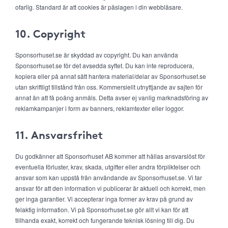
ofarlig. Standard är att cookies är påslagen i din webbläsare.
10. Copyright
Sponsorhuset.se är skyddad av copyright. Du kan använda
Sponsorhuset.se för det avsedda syftet. Du kan inte reproducera,
kopiera eller på annat sätt hantera material/delar av Sponsorhuset.se
utan skriftligt tillstånd från oss. Kommersiellt utnyttjande av sajten för
annat än att få poäng anmäls. Detta avser ej vanlig marknadsföring av
reklamkampanjer i form av banners, reklamtexter eller loggor.
11. Ansvarsfrihet
Du godkänner att Sponsorhuset AB kommer att hållas ansvarslöst för
eventuella förluster, krav, skada, utgifter eller andra förpliktelser och
ansvar som kan uppstå från användande av Sponsorhuset.se. Vi tar
ansvar för att den information vi publicerar är aktuell och korrekt, men
ger inga garantier. Vi accepterar inga former av krav på grund av
felaktig information. Vi på Sponsorhuset.se gör allt vi kan för att
tillhanda exakt, korrekt och fungerande teknisk lösning till dig. Du