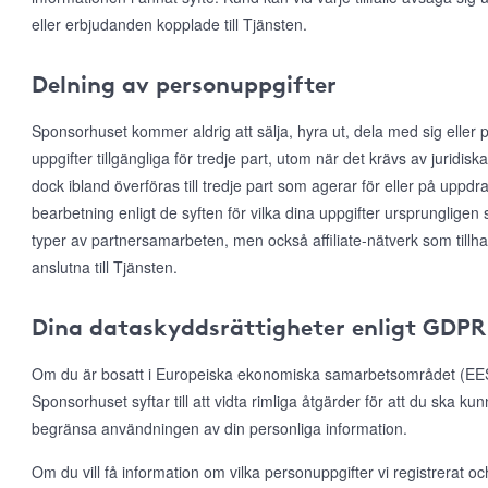
eller erbjudanden kopplade till Tjänsten.
Delning av personuppgifter
Sponsorhuset kommer aldrig att sälja, hyra ut, dela med sig eller p
uppgifter tillgängliga för tredje part, utom när det krävs av juridis
dock ibland överföras till tredje part som agerar för eller på uppd
bearbetning enligt de syften för vilka dina uppgifter ursprungligen 
typer av partnersamarbeten, men också affiliate-nätverk som till
anslutna till Tjänsten.
Dina dataskyddsrättigheter enligt GDPR
Om du är bosatt i Europeiska ekonomiska samarbetsområdet (EES)
Sponsorhuset syftar till att vidta rimliga åtgärder för att du ska ku
begränsa användningen av din personliga information.
Om du vill få information om vilka personuppgifter vi registrerat och