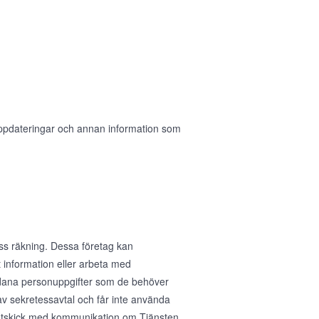
 uppdateringar och annan information som
ess räkning. Dessa företag kan
 information eller arbeta med
sådana personuppgifter som de behöver
av sekretessavtal och får inte använda
ig utskick med kommunikation om Tjänsten