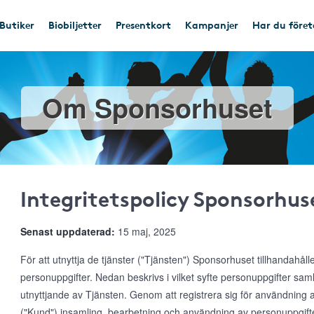
Butiker
Biobiljetter
Presentkort
Kampanjer
Har du före
Om Sponsorhuset
Integritetspolicy Sponsorhus
Senast uppdaterad:
15 maj, 2025
För att utnyttja de tjänster ("Tjänsten") Sponsorhuset tillhandahål
personuppgifter. Nedan beskrivs i vilket syfte personuppgifter s
utnyttjande av Tjänsten. Genom att registrera sig för användnin
("Kund") insamling, bearbetning och användning av personuppgifte