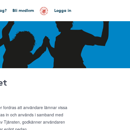
tag?
Bli medlem
Logga in
et
ler fordras att användare lämnar vissa
amlas in och används i samband med
g av Tjänsten, godkänner användaren
r enligt nedan.