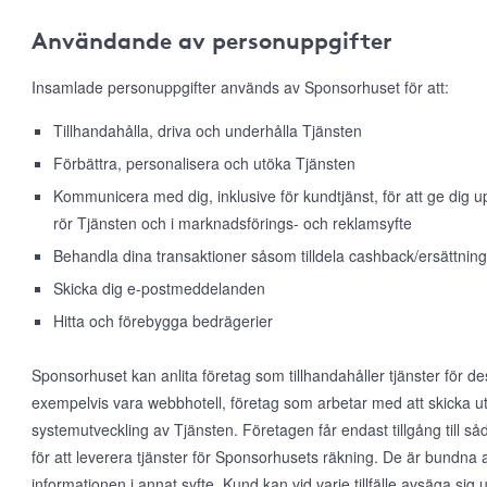
Användande av personuppgifter
Insamlade personuppgifter används av Sponsorhuset för att:
Tillhandahålla, driva och underhålla Tjänsten
Förbättra, personalisera och utöka Tjänsten
Kommunicera med dig, inklusive för kundtjänst, för att ge dig
rör Tjänsten och i marknadsförings- och reklamsyfte
Behandla dina transaktioner såsom tilldela cashback/ersättning
Skicka dig e-postmeddelanden
Hitta och förebygga bedrägerier
Sponsorhuset kan anlita företag som tillhandahåller tjänster för d
exempelvis vara webbhotell, företag som arbetar med att skicka ut
systemutveckling av Tjänsten. Företagen får endast tillgång till 
för att leverera tjänster för Sponsorhusets räkning. De är bundna 
informationen i annat syfte. Kund kan vid varje tillfälle avsäga s