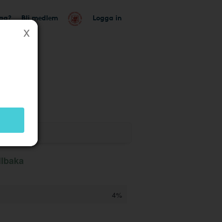
tag?
Bli medlem
Logga in
llbaka
4%