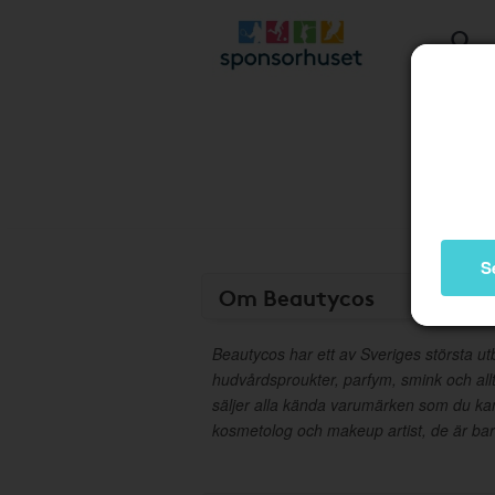
S
Om Beautycos
Beautycos har ett av Sveriges största u
hudvårdsproukter, parfym, smink och al
säljer alla kända varumärken som du kan f
kosmetolog och makeup artist, de är bara