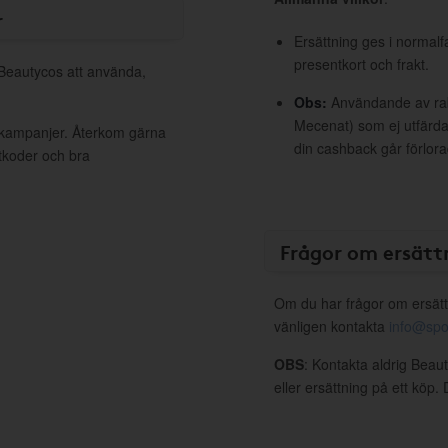
r
Ersättning ges i normalf
presentkort och frakt.
 Beautycos att använda,
Obs:
Användande av raba
Mecenat) som ej utfärdat
a kampanjer. Återkom gärna
din cashback går förlora
ttkoder och bra
Frågor om ersätt
Om du har frågor om ersätt
vänligen kontakta
info@spo
OBS
: Kontakta aldrig Beau
eller ersättning på ett köp