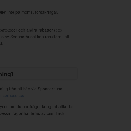
allet inte på moms, försäkringar,
ttkoder och andra rabatter (t ex
s av Sponsorhuset kan resultera i att
d.
ning?
ning från ett köp via Sponsorhuset,
nsorhuset.se
tycos om du har frågor kring rabattkoder
. Dessa frågor hanteras av oss. Tack!