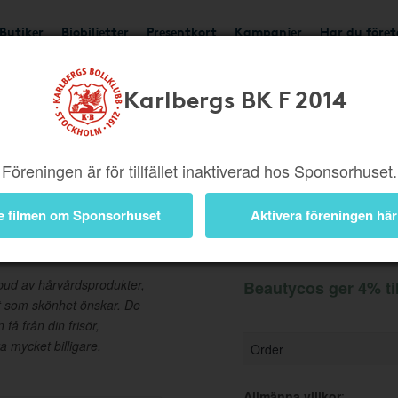
Butiker
Biobiljetter
Presentkort
Kampanjer
Har du före
Karlbergs BK F 2014
Ger 4%
Besök butik
Föreningen är för tillfället inaktiverad hos Sponsorhuset.
e filmen om Sponsorhuset
Aktivera föreningen här
Information
tbud av hårvårdsprodukter,
Beautycos ger 4% ti
lt som skönhet önskar. De
å från din frisör,
 mycket billigare.
Order
Allmänna villkor
: