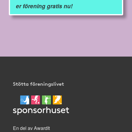
er förening gratis nu!
Stötta föreningslivet
En del av AwardIt