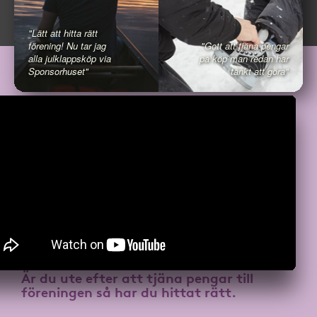
"Lätt att hitta rätt
förening! Nu tar jag
"Gott att tjäna pengar
alla julklappsköp via
på köp man redan har
Sponsorhuset"
tänkt att göra"
Är du ute efter att
tjäna pengar till
föreningen
så har du hittat rätt.