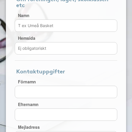
etc
Namn
Hemsida
Kontaktuppgifter
Förnamn
Efternamn
Mejladress