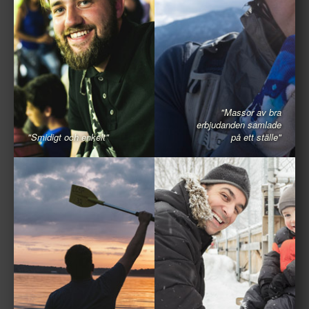
"Massor av bra
erbjudanden samlade
"Smidigt och enkelt"
på ett ställe"