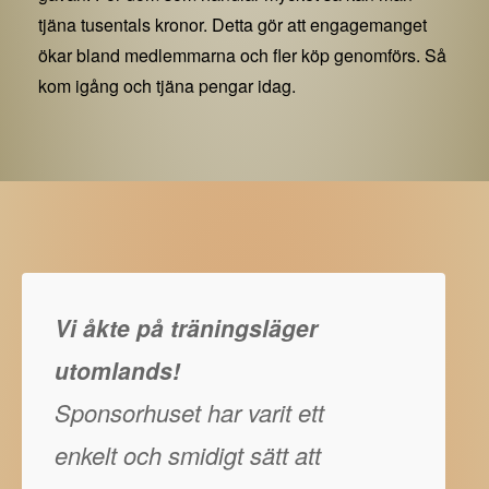
tjäna tusentals kronor. Detta gör att engagemanget
ökar bland medlemmarna och fler köp genomförs. Så
kom igång och tjäna pengar idag.
Vi åkte på träningsläger
utomlands!
Sponsorhuset har varit ett
enkelt och smidigt sätt att