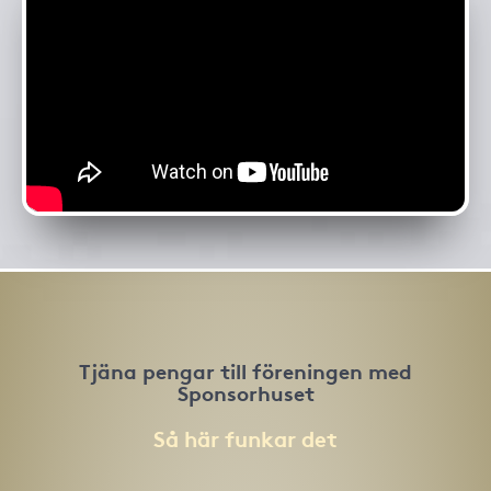
Tjäna pengar till föreningen med
Sponsorhuset
Så här funkar det