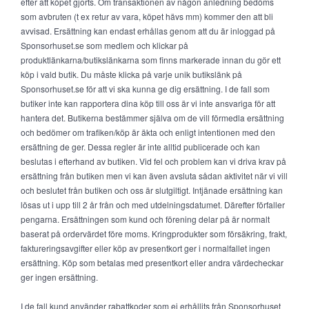
efter att köpet gjorts. Om transaktionen av någon anledning bedöms
som avbruten (t ex retur av vara, köpet hävs mm) kommer den att bli
avvisad. Ersättning kan endast erhållas genom att du är inloggad på
Sponsorhuset.se som medlem och klickar på
produktlänkarna/butikslänkarna som finns markerade innan du gör ett
köp i vald butik. Du måste klicka på varje unik butikslänk på
Sponsorhuset.se för att vi ska kunna ge dig ersättning. I de fall som
butiker inte kan rapportera dina köp till oss är vi inte ansvariga för att
hantera det. Butikerna bestämmer själva om de vill förmedla ersättning
och bedömer om trafiken/köp är äkta och enligt intentionen med den
ersättning de ger. Dessa regler är inte alltid publicerade och kan
beslutas i efterhand av butiken. Vid fel och problem kan vi driva krav på
ersättning från butiken men vi kan även avsluta sådan aktivitet när vi vill
och beslutet från butiken och oss är slutgiltigt. Intjänade ersättning kan
lösas ut i upp till 2 år från och med utdelningsdatumet. Därefter förfaller
pengarna. Ersättningen som kund och förening delar på är normalt
baserat på ordervärdet före moms. Kringprodukter som försäkring, frakt,
faktureringsavgifter eller köp av presentkort ger i normalfallet ingen
ersättning. Köp som betalas med presentkort eller andra värdecheckar
ger ingen ersättning.
I de fall kund använder rabattkoder som ej erhållits från Sponsorhuset