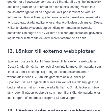
godkänner att www.sponsorhuset.se tillhandahålls dig i befintligt skick
och utan garantier på information eller teknisk lösning. Vi kan inte
hållas ansvariga för fel på någon del av Sponsorhuset.se vare sig
information, teknisk lösning eller annat som kan resultera i eventuella
förluster, krav, skada, utgifter eller andra förpliktelser och ansvar. Dessa
villkor är styrda av svensk lag och dispyter hanteras av svenska
domstolar. Om någon del av villkoren inte kan appliceras enligt svensk
lag kommer resterande del av villkoren fortfarande att gälla.
12. Länkar till externa webbplatser
Sponsorhuset.se länkar till flera länkar till flera externa webbplatser.
Dessa är utanför vår kontroll och vi kan inte ta ansvar för material som
finns på dem. Länkning i sig är ingen acceptans av en annan
webbplats innehåll. Vi kan inte garantera att alla länkar på
Sponsorhuset.se fungerar då vi inte kan kontrollera tillgänglighet på
butiker eller annat som kan påverka länkarna. Om du tycker att någon
länk leder till någon webbplats som innehåller stötande material eller
inte fungerar så meddela oss gärna så kan vi agera.
13. Länkar från externa webbplatser