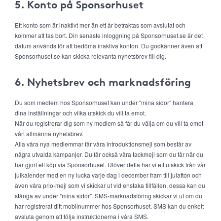
5. Konto på Sponsorhuset
Ett konto som är inaktivt mer än ett år betraktas som avslutat och
kommer att tas bort. Din senaste inloggning på Sponsorhuset.se är det
datum används för att bedöma inaktiva konton. Du godkänner även att
Sponsorhuset.se kan skicka relevanta nyhetsbrev till dig.
6. Nyhetsbrev och marknadsföring
Du som medlem hos Sponsorhuset kan under "mina sidor" hantera
dina inställningar och vilka utskick du vill ta emot.
När du registrerar dig som ny medlem så får du välja om du vill ta emot
vårt allmänna nyhetsbrev.
Alla våra nya medlemmar får våra introduktionsmejl som består av
några utvalda kampanjer. Du får också våra tackmejl som du får när du
har gjort ett köp via Sponsorhuset. Utöver detta har vi ett utskick från vår
julkalender med en ny lucka varje dag i december fram till julafton och
även våra prio-mejl som vi skickar ut vid enstaka tillfällen, dessa kan du
stänga av under "mina sidor". SMS-marknadsföring skickar vi ut om du
har registrerat ditt mobilnummer hos Sponsorhuset. SMS kan du enkelt
avsluta genom att följa instruktionerna i våra SMS.