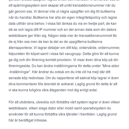
ett spårningssystem som skapar ett unikt transaktionsnummer när du
går genom oss. Vi lämnar inte ut några uppgifter om dig till butikerna
när du handlar. Butikerna har alla sin egen integritetspolicy och lagrar
data utifrån sina behov. I vissa fall länkas du via en tredje part, de kan
då se och lagra ditt IP-nummer och en del annan data som din dators
webbläsare ger ifrån sig. Någon data mer än transaktionsnummret får
de ej från oss men de kan ta del av de uppgifterna butikerna
återrapporterar. Vi lagrar detaljer om ditt köp, ordervärde, ordernummer,
tidpunkten för köpet samt i vissa fall varugrupp. Detta görs för att kunna
ge dig och din förening korrekt provision. Vi visar även dina köp på din
föreningssida. Du kan ändra inställningarna för detta under ”Mina sidor
-Inställningar”. Här ändrar du också om du inte vill ha mejl där ditt
senaste köp redovisas. Om du rapporterar ett saknat köp lagrar vi även
dina kommentarer tills ärendet är avklarat. Laglig grund för detta är att
vi ska kunna fullgöra våra åtaganden mot dig enligt avtal.
För att utvärdera, utveckla och förbättra vårt system lagrar vi även vilken
webbläsare, vilken slags dator eller mobil samt operativsystem du
använder för att kunna förbättra våra tjänster i framtiden. Laglig grund
här är berättigat intresse.