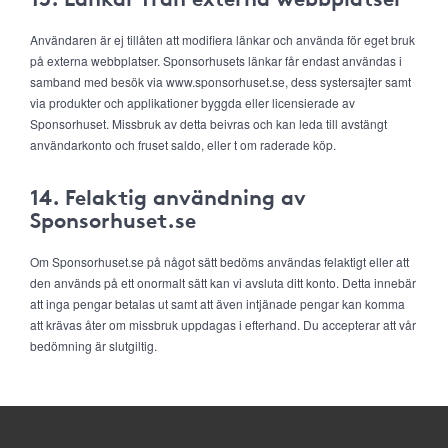
Användaren är ej tillåten att modifiera länkar och använda för eget bruk
på externa webbplatser. Sponsorhusets länkar får endast användas i
samband med besök via www.sponsorhuset.se, dess systersajter samt
via produkter och applikationer byggda eller licensierade av
Sponsorhuset. Missbruk av detta beivras och kan leda till avstängt
användarkonto och fruset saldo, eller t om raderade köp.
14. Felaktig användning av
Sponsorhuset.se
Om Sponsorhuset.se på något sätt bedöms användas felaktigt eller att
den används på ett onormalt sätt kan vi avsluta ditt konto. Detta innebär
att inga pengar betalas ut samt att även intjänade pengar kan komma
att krävas åter om missbruk uppdagas i efterhand. Du accepterar att vår
bedömning är slutgiltig.