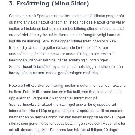
3. Ersättning (Mina Sidor)
Som medlem på Sponsorhuset.se kommer du att få tillbaka pengar när
du handlar via de nätbutiker som är listade hos oss. Nätbutikerna väljer
mellan att betala en fast summa per beställning eller en procentsats på
ordervärdet. Hur mycket nätbutikerna betalar framgår tydligt innan du
lagt din beställning. 50% av beloppet tillfaller föreningen och 50%
tillfaller dig. Undantag gäller närvarande för Cint, där 1 kr per
undersökning går till den besvarar undersökningen och resten till
föreningen. På Svenska Spel går all ersättning till föreningen.
Sponsorhuset förbehåller sig rätten att närhelst lägga till eller dra ifrån
företag från listan som endast ger föreningen ersättning.
Notera att ett köp sker som vanligt mellan medlemmen och den aktuella
butiken. Från tid till annan kan de olika butikerna ändra sin ersättning
upp eller ned. Vi gör allt vi kan för att all information på
Sponsorhuset.se är aktuell men tar inget ansvar för ej uppdaterad
information. När ett köp är genomfört och vi spårat detta till en medlem
hamnar den på dennes konto, det kan ibland ta upp till en vecka. Köpet
räknas som genomfört efter det att betalningen skett och i vissa fall efter
det att utcheckning skett. Pengarna kan hämtas ut tidigast 30 dagar