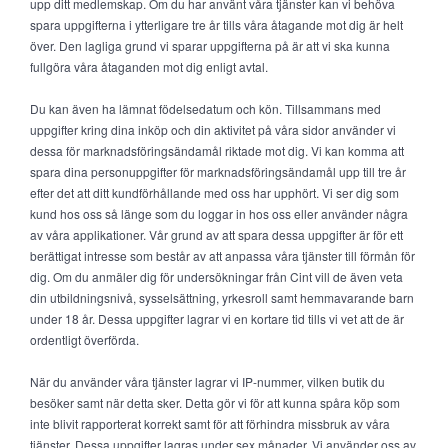
upp ditt medlemskap. Om du har använt våra tjänster kan vi behöva
spara uppgifterna i ytterligare tre år tills våra åtagande mot dig är helt
över. Den lagliga grund vi sparar uppgifterna på är att vi ska kunna
fullgöra våra åtaganden mot dig enligt avtal.
Du kan även ha lämnat födelsedatum och kön. Tillsammans med
uppgifter kring dina inköp och din aktivitet på våra sidor använder vi
dessa för marknadsföringsändamål riktade mot dig. Vi kan komma att
spara dina personuppgifter för marknadsföringsändamål upp till tre år
efter det att ditt kundförhållande med oss har upphört. Vi ser dig som
kund hos oss så länge som du loggar in hos oss eller använder några
av våra applikationer. Vår grund av att spara dessa uppgifter är för ett
berättigat intresse som består av att anpassa våra tjänster till förmån för
dig. Om du anmäler dig för undersökningar från Cint vill de även veta
din utbildningsnivå, sysselsättning, yrkesroll samt hemmavarande barn
under 18 år. Dessa uppgifter lagrar vi en kortare tid tills vi vet att de är
ordentligt överförda.
När du använder våra tjänster lagrar vi IP-nummer, vilken butik du
besöker samt när detta sker. Detta gör vi för att kunna spåra köp som
inte blivit rapporterat korrekt samt för att förhindra missbruk av våra
tjänster. Dessa uppgifter lagras under sex månader. Vi använder oss av