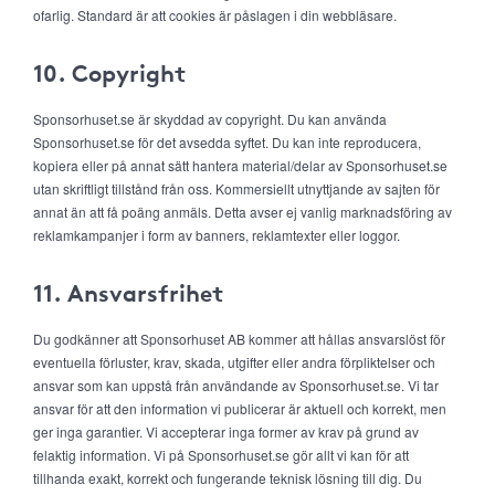
ofarlig. Standard är att cookies är påslagen i din webbläsare.
10. Copyright
Sponsorhuset.se är skyddad av copyright. Du kan använda
Sponsorhuset.se för det avsedda syftet. Du kan inte reproducera,
kopiera eller på annat sätt hantera material/delar av Sponsorhuset.se
utan skriftligt tillstånd från oss. Kommersiellt utnyttjande av sajten för
annat än att få poäng anmäls. Detta avser ej vanlig marknadsföring av
reklamkampanjer i form av banners, reklamtexter eller loggor.
11. Ansvarsfrihet
Du godkänner att Sponsorhuset AB kommer att hållas ansvarslöst för
eventuella förluster, krav, skada, utgifter eller andra förpliktelser och
ansvar som kan uppstå från användande av Sponsorhuset.se. Vi tar
ansvar för att den information vi publicerar är aktuell och korrekt, men
ger inga garantier. Vi accepterar inga former av krav på grund av
felaktig information. Vi på Sponsorhuset.se gör allt vi kan för att
tillhanda exakt, korrekt och fungerande teknisk lösning till dig. Du