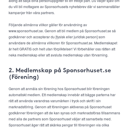
aldrig att sälja dina personuppgifter till en tredje part. Du väljer själv om
du vill bli mottagare av Sponsorhusets nyhetsbrev där vi sammanställer
kampanjer från våra partners.
Följande allmänna villkor gäller för användning av
www.sponsorhuset.se. Genom att bli medlem på Sponsorhuset.se så
godkänner och accepterar du [fysisk eller juridisk person] som
användare de allmänna villkoren för Sponsorhuset.se. Medlemskapet
är helt GRATIS och helt utan förpliktelser! Vi förbehåller oss rätten att
neka medlemskap eller att avsluta medlemskap utan förvarning.
2. Medlemskap på Sponsorhuset.se
(Förening)
Genom att anmäla sin förening hos Sponsorhuset blir föreningen
automatiskt medlem. Ett medlemskap innebär att bägge parterna har
rätt att använda varandras varumärken i tryck och skrift i sin
marknadsföring. Genom att föreningen aktiveras på Sponsorhuset
godkänner föreningen att de kan synas och marknadsföras tillsammans
med alla de partners som Sponsorhuset väljer att samarbeta med.
Sponsorhuset äger rätt att skänka pengar till föreningen via olika