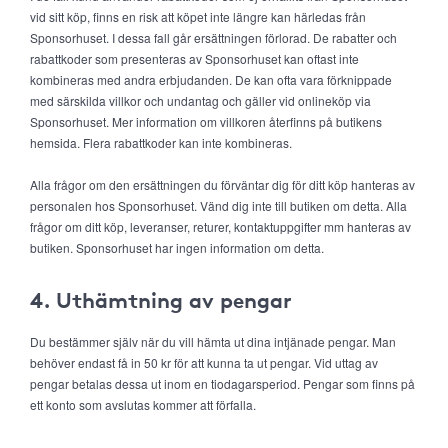
vid sitt köp, finns en risk att köpet inte längre kan härledas från
Sponsorhuset. I dessa fall går ersättningen förlorad. De rabatter och
rabattkoder som presenteras av Sponsorhuset kan oftast inte
kombineras med andra erbjudanden. De kan ofta vara förknippade
med särskilda villkor och undantag och gäller vid onlineköp via
Sponsorhuset. Mer information om villkoren återfinns på butikens
hemsida. Flera rabattkoder kan inte kombineras.
Alla frågor om den ersättningen du förväntar dig för ditt köp hanteras av
personalen hos Sponsorhuset. Vänd dig inte till butiken om detta. Alla
frågor om ditt köp, leveranser, returer, kontaktuppgifter mm hanteras av
butiken. Sponsorhuset har ingen information om detta.
4. Uthämtning av pengar
Du bestämmer själv när du vill hämta ut dina intjänade pengar. Man
behöver endast få in 50 kr för att kunna ta ut pengar. Vid uttag av
pengar betalas dessa ut inom en tiodagarsperiod. Pengar som finns på
ett konto som avslutas kommer att förfalla.