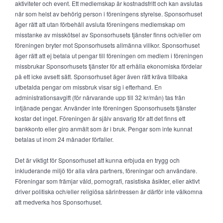
aktiviteter och event. Ett medlemskap är kostnadsfritt och kan avslutas
när som helst av behörig person i föreningens styrelse. Sponsorhuset
äger rätt att utan förbehåll avsluta föreningens medlemskap om
misstanke av misskötsel av Sponsorhusets tjänster finns och/eller om
föreningen bryter mot Sponsorhusets allmänna villkor. Sponsorhuset
äger rätt att ej betala ut pengar till föreningen om medlem i föreningen
missbrukar Sponsorhusets tjänster för att erhålla ekonomiska fördelar
på ett icke avsett sätt. Sponsorhuset äger även rätt kräva tillbaka
utbetalda pengar om missbruk visar sig i efterhand. En
administrationsavgift (för närvarande upp till 32 kr/mån) tas från
intjänade pengar. Använder inte föreningen Sponsorhusets tjänster
kostar det inget. Föreningen är själv ansvarig för att det finns ett
bankkonto eller giro anmält som är i bruk. Pengar som inte kunnat
betalas ut inom 24 månader förfaller.
Det är viktigt för Sponsorhuset att kunna erbjuda en trygg och
inkluderande miljö för alla våra partners, föreningar och användare.
Föreningar som främjar våld, pornografi, rasistiska åsikter, eller aktivt
driver politiska och/eller religiösa särintressen är därför inte välkomna
att medverka hos Sponsorhuset.