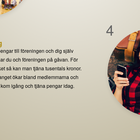
4
g
pengar till föreningen och dig själv
delar du och föreningen på gåvan. För
t så kan man tjäna tusentals kronor.
manget ökar bland medlemmarna och
 kom igång och tjäna pengar idag.