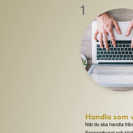
1
Handla som v
När du ska handla från e
Sponsorhuset och klick