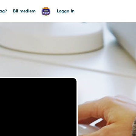
tag?
Bli medlem
Logga in