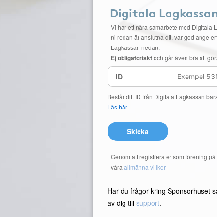
Digitala Lagkassa
Vi har ett nära samarbete med Digitala 
ni redan är anslutna dit, var god ange ert
Lagkassan nedan.
Ej obligatoriskt
och går även bra att gör
ID
Består ditt ID från Digitala Lagkassan bar
Läs här
Skicka
Genom att registrera er som förening p
våra
allmänna villkor
Har du frågor kring Sponsorhuset s
av dig till
support
.