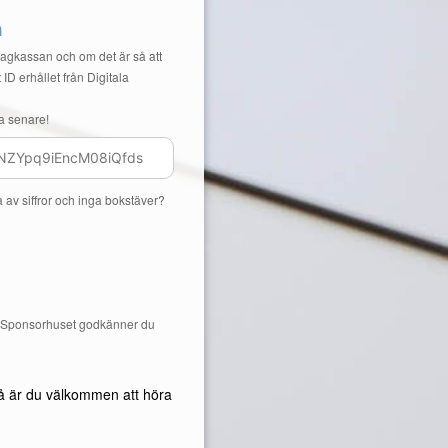
n
Lagkassan och om det är så att
 ID erhållet från Digitala
a senare!
a av siffror och inga bokstäver?
å Sponsorhuset godkänner du
å är du välkommen att höra