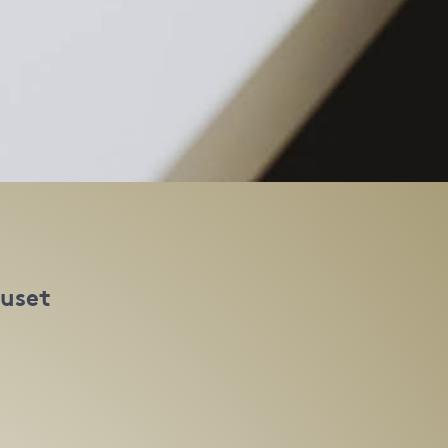
huset
t