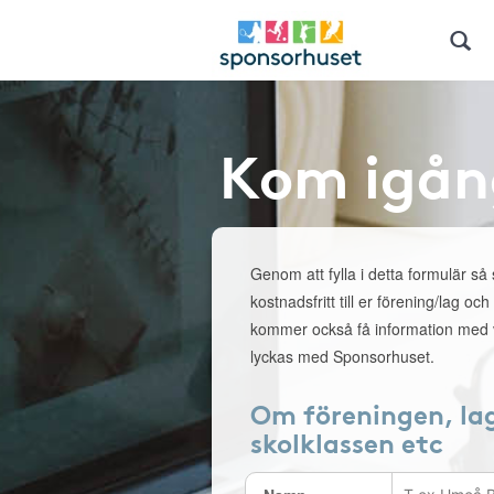
Kom igån
Genom att fylla i detta formulär så
kostnadsfritt till er förening/lag och
kommer också få information med v
lyckas med Sponsorhuset.
Om föreningen, la
skolklassen etc