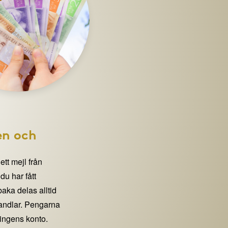
en och
 ett mejl från
 har fått
lbaka delas alltid
handlar. Pengarna
eningens konto.