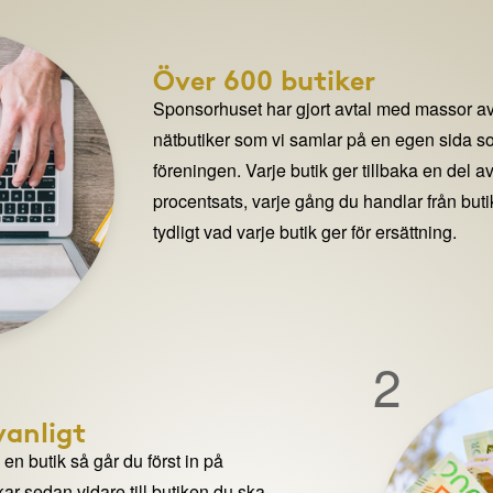
Över 600 butiker
Sponsorhuset har gjort avtal med massor av
nätbutiker som vi samlar på en egen sida so
föreningen. Varje butik ger tillbaka en del av
procentsats, varje gång du handlar från but
tydligt vad varje butik ger för ersättning.
2
anligt
n butik så går du först in på
ar sedan vidare till butiken du ska