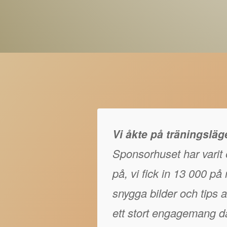
Vi åkte på träningslä
Sponsorhuset har varit e
på, vi fick in 13 000 p
snygga bilder och tips at
ett stort engagemang då