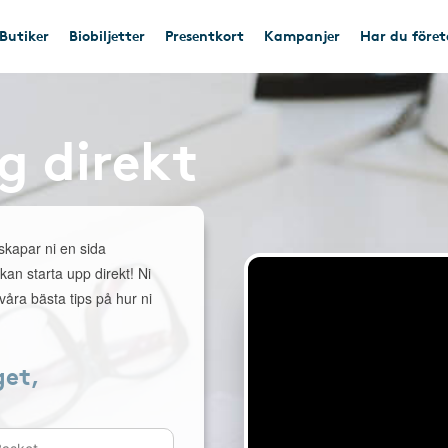
Butiker
Biobiljetter
Presentkort
Kampanjer
Har du före
g direkt
 skapar ni en sida
 kan starta upp direkt! Ni
åra bästa tips på hur ni
get,