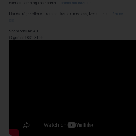
eller din förening kostnadsfritt -
anmäl din förening
Har du frågor eller vill komma i kontakt med oss, tveka inte att
höra av
dig
!
Sponsorhuset AB
Orgnr: 556831-3109