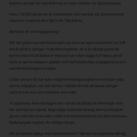
skänker pengar till vald förening om man handlar via Sponsorhuset.
Hela 170,000 personer är medlemmar och handlar via Sponsorhuset
vilket har inneburit att vi fått in 80,798,298 kr.
Stort tack för ert engagemang!
När det gäller svenskt föreningsliv så vet vi av egen erfarenhet hur tufft
det är att få in pengar i tuffa föreningstider, så vi är väldigt glada att
kunna bidra till att stärka er ekonomi så ni kan lägga fullt fokus på att
njuta av gemenskapen, glädjen och det fullständiga engagemang som
svenskt föreningsliv innebär.
Under senare tid har även välgörenhetsorganisationerna börjat nyttja
denna möjlighet, och det värmer i hjärtat att veta att dessa pengar
hamnar hos dom som behöver dom bäst.
Vi uppmanar även företagen ute i landet att stödja de föreningar dom
har varmast om hjärtat. Idag nyttjar tusentals företag denna möjlighet
genom att boka sina resor, hotell och kontorsmaterial via Sponsorhuset.
Detta betyder mycket, för väldigt många.
Vill du komma igång med Sponsorhuset? Här kan du registrera ditt lag