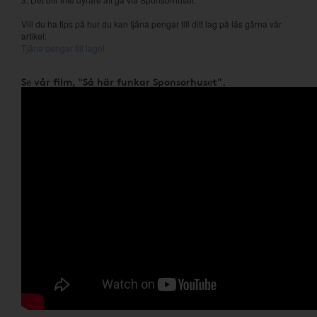
Vill du ha tips på hur du kan tjäna pengar till ditt lag på läs gärna vår
artikel:
Tjäna pengar till laget
Se vår film, "Så här funkar Sponsorhuset".