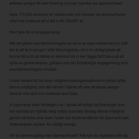
skänker pengar till vald förening om man handlar via Sponsorhuset.
Hela 170,000 personer är medlemmar och handlar via Sponsorhuset
vilket har inneburit att vi fått in 80,796,857 kr.
Stort tack för ert engagemang!
När det gäller svenskt föreningsliv så vet vi av egen erfarenhet hur tufft
det är att få in pengar i tuffa föreningstider, så vi är väldigt glada att
kunna bidra till att stärka er ekonomi så ni kan lägga fullt fokus på att
njuta av gemenskapen, glädjen och det fullständiga engagemang som
svenskt föreningsliv innebär.
Under senare tid har även välgörenhetsorganisationerna börjat nyttja
denna möjlighet, och det värmer i hjärtat att veta att dessa pengar
hamnar hos dom som behöver dom bäst.
Vi uppmanar även företagen ute i landet att stödja de föreningar dom
har varmast om hjärtat. Idag nyttjar tusentals företag denna möjlighet
genom att boka sina resor, hotell och kontorsmaterial via Sponsorhuset.
Detta betyder mycket, för väldigt många.
Vill du komma igång med Sponsorhuset? Här kan du registrera ditt lag