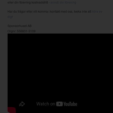
eller din förening kostnadsfritt -
anmäl din förening
Har du frågor eller vill komma i kontakt med oss, tveka inte att
höra av
dig
!
Sponsorhuset AB
Orgnr: 556831-3109