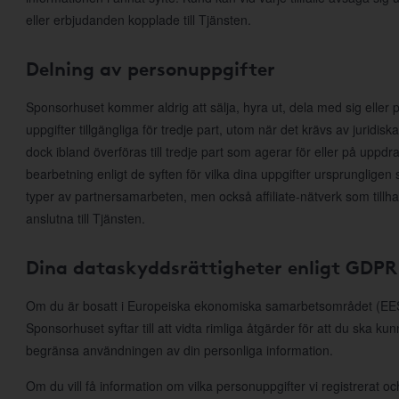
eller erbjudanden kopplade till Tjänsten.
Delning av personuppgifter
Sponsorhuset kommer aldrig att sälja, hyra ut, dela med sig eller p
uppgifter tillgängliga för tredje part, utom när det krävs av juridis
dock ibland överföras till tredje part som agerar för eller på uppd
bearbetning enligt de syften för vilka dina uppgifter ursprungligen 
typer av partnersamarbeten, men också affiliate-nätverk som till
anslutna till Tjänsten.
Dina dataskyddsrättigheter enligt GDPR
Om du är bosatt i Europeiska ekonomiska samarbetsområdet (EES)
Sponsorhuset syftar till att vidta rimliga åtgärder för att du ska ku
begränsa användningen av din personliga information.
Om du vill få information om vilka personuppgifter vi registrerat och