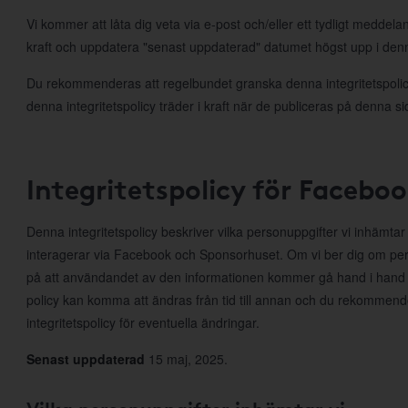
Vi kommer att låta dig veta via e-post och/eller ett tydligt meddela
kraft och uppdatera "senast uppdaterad" datumet högst upp i denna
Du rekommenderas att regelbundet granska denna integritetspolicy
denna integritetspolicy träder i kraft när de publiceras på denna si
Integritetspolicy för Facebo
Denna integritetspolicy beskriver vilka personuppgifter vi inhämta
interagerar via Facebook och Sponsorhuset. Om vi ber dig om per
på att användandet av den informationen kommer gå hand i hand
policy kan komma att ändras från tid till annan och du rekommen
integritetspolicy för eventuella ändringar.
Senast uppdaterad
15 maj, 2025.