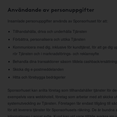
Användande av personuppgifter
Insamlade personuppgifter används av Sponsorhuset för att:
Tillhandahålla, driva och underhålla Tjänsten
Förbättra, personalisera och utöka Tjänsten
Kommunicera med dig, inklusive för kundtjänst, för att ge dig
rör Tjänsten och i marknadsförings- och reklamsyfte
Behandla dina transaktioner såsom tilldela cashback/ersättning
Skicka dig e-postmeddelanden
Hitta och förebygga bedrägerier
Sponsorhuset kan anlita företag som tillhandahåller tjänster för d
exempelvis vara webbhotell, företag som arbetar med att skicka ut
systemutveckling av Tjänsten. Företagen får endast tillgång till 
för att leverera tjänster för Sponsorhusets räkning. De är bundna 
informationen i annat syfte. Kund kan vid varje tillfälle avsäga s