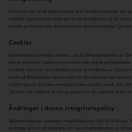
Kund som inte vill att Sponsorhuset skall fortsätta behandla och l
meddela Sponsorhuset detta genom att avregistrera sig för vidare
innebär att Kunden inte längre kommer att kunna utnyttja Tjänsten
Cookies
Sponsorhuset använder cookies i och för tillhandahållande av Tjän
sparas temporärt i datorns internminne eller lagras på hårddiske
används främst för att underlätta Kunds användande av Tjänsten ge
besök på Webbplatsen sparas samt för att spåra köp som genomfö
inställningarna i Kundens webbläsare kan cookies nekas, men det
Tjänsten och medföra att köp ej spåras och att cashback ej kan r
Ändringar i denna integritetspolicy
Sponsorhuset kan uppdatera integritetspolicyn från tid till annan
ändringar genom att publicera den nya integritetspolicyn på denna