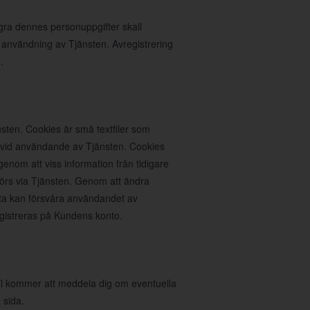
agra dennes personuppgifter skall
 användning av Tjänsten. Avregistrering
.
sten. Cookies är små textfiler som
n vid användande av Tjänsten. Cookies
nom att viss information från tidigare
rs via Tjänsten. Genom att ändra
ta kan försvåra användandet av
egistreras på Kundens konto.
. Vi kommer att meddela dig om eventuella
 sida.