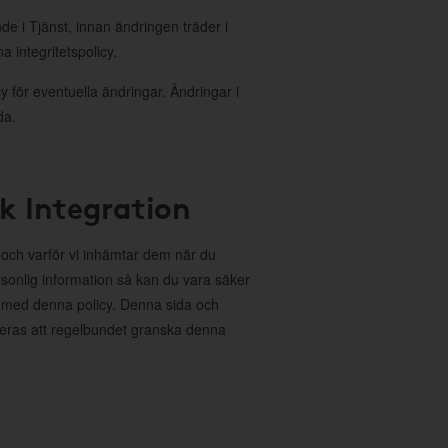
nde i Tjänst, innan ändringen träder i
 integritetspolicy.
 för eventuella ändringar. Ändringar i
da.
ok Integration
r och varför vi inhämtar dem när du
sonlig information så kan du vara säker
 med denna policy. Denna sida och
deras att regelbundet granska denna