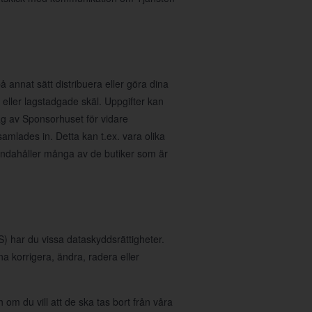
å annat sätt distribuera eller göra dina
ka eller lagstadgade skäl. Uppgifter kan
rag av Sponsorhuset för vidare
samlades in. Detta kan t.ex. vara olika
handahåller många av de butiker som är
 har du vissa dataskyddsrättigheter.
nna korrigera, ändra, radera eller
 om du vill att de ska tas bort från våra