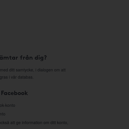
hämtar från dig?
med ditt samtycke, i dialogen om att
gras i vår databas.
 Facebook
ook-konto
nto
så att ge information om ditt konto,