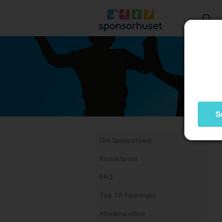
S
Om Sponsorhuset
Kontakta oss
FAQ
Tips Till Föreningen
Allmänna villkor