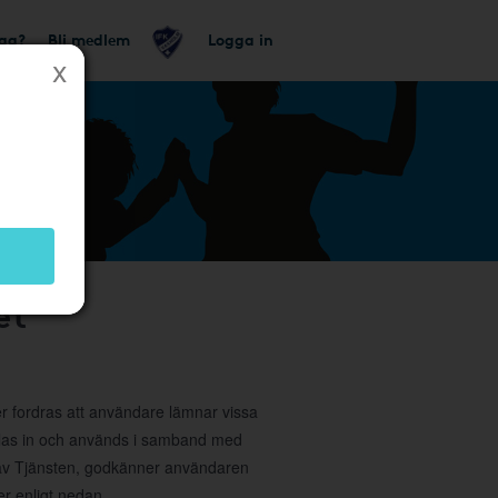
tag?
Bli medlem
Logga in
et
ler fordras att användare lämnar vissa
amlas in och används i samband med
g av Tjänsten, godkänner användaren
r enligt nedan.