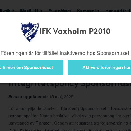
Butiker
Biobiljetter
Presentkort
Kampanjer
Har du före
IFK Vaxholm P2010
Om Sponsorhuset
Föreningen är för tillfället inaktiverad hos Sponsorhuset.
e filmen om Sponsorhuset
Aktivera föreningen här
Integritetspolicy Sponsorhus
Senast uppdaterad:
15 maj, 2025
För att utnyttja de tjänster ("Tjänsten") Sponsorhuset tillhandahål
personuppgifter. Nedan beskrivs i vilket syfte personuppgifter s
utnyttjande av Tjänsten. Genom att registrera sig för användnin
("Kund") insamling, bearbetning och användning av personuppgifte