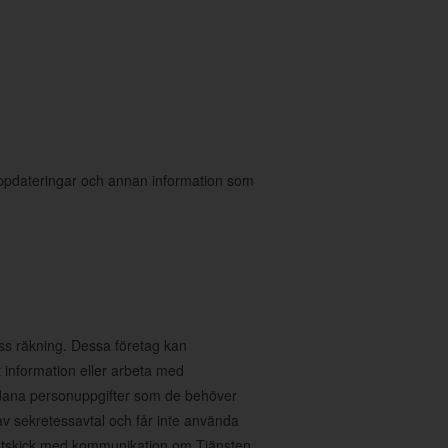
 uppdateringar och annan information som
ess räkning. Dessa företag kan
 information eller arbeta med
sådana personuppgifter som de behöver
av sekretessavtal och får inte använda
ig utskick med kommunikation om Tjänsten