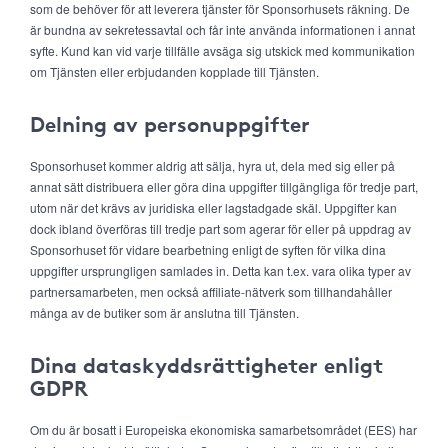
som de behöver för att leverera tjänster för Sponsorhusets räkning. De
är bundna av sekretessavtal och får inte använda informationen i annat
syfte. Kund kan vid varje tillfälle avsäga sig utskick med kommunikation
om Tjänsten eller erbjudanden kopplade till Tjänsten.
Delning av personuppgifter
Sponsorhuset kommer aldrig att sälja, hyra ut, dela med sig eller på
annat sätt distribuera eller göra dina uppgifter tillgängliga för tredje part,
utom när det krävs av juridiska eller lagstadgade skäl. Uppgifter kan
dock ibland överföras till tredje part som agerar för eller på uppdrag av
Sponsorhuset för vidare bearbetning enligt de syften för vilka dina
uppgifter ursprungligen samlades in. Detta kan t.ex. vara olika typer av
partnersamarbeten, men också affiliate-nätverk som tillhandahåller
många av de butiker som är anslutna till Tjänsten.
Dina dataskyddsrättigheter enligt
GDPR
Om du är bosatt i Europeiska ekonomiska samarbetsområdet (EES) har