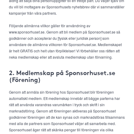
aldrig att sälja dina personuppgifter till en tredje part. Du väljer själv om
du vill bli mottagare av Sponsorhusets nyhetsbrev där vi sammanställer
kampanjer från våra partners.
Följande allmänna villkor gäller för användning av
www.sponsorhuset.se. Genom att bli medlem på Sponsorhuset.se så
godkänner och accepterar du [fysisk eller juridisk person] som
användare de allmänna villkoren för Sponsorhuset.se. Medlemskapet
är helt GRATIS och helt utan förpliktelser! Vi förbehåller oss rätten att
neka medlemskap eller att avsluta medlemskap utan förvarning.
2. Medlemskap på Sponsorhuset.se
(Förening)
Genom att anmäla sin förening hos Sponsorhuset blir föreningen
automatiskt medlem. Ett medlemskap innebär att bägge parterna har
rätt att använda varandras varumärken i tryck och skrift i sin
marknadsföring. Genom att föreningen aktiveras på Sponsorhuset
godkänner föreningen att de kan synas och marknadsföras tillsammans
med alla de partners som Sponsorhuset väljer att samarbeta med.
Sponsorhuset äger rätt att skänka pengar till föreningen via olika