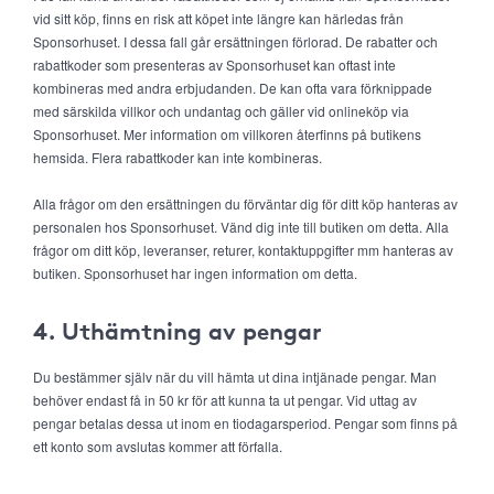
vid sitt köp, finns en risk att köpet inte längre kan härledas från
Sponsorhuset. I dessa fall går ersättningen förlorad. De rabatter och
rabattkoder som presenteras av Sponsorhuset kan oftast inte
kombineras med andra erbjudanden. De kan ofta vara förknippade
med särskilda villkor och undantag och gäller vid onlineköp via
Sponsorhuset. Mer information om villkoren återfinns på butikens
hemsida. Flera rabattkoder kan inte kombineras.
Alla frågor om den ersättningen du förväntar dig för ditt köp hanteras av
personalen hos Sponsorhuset. Vänd dig inte till butiken om detta. Alla
frågor om ditt köp, leveranser, returer, kontaktuppgifter mm hanteras av
butiken. Sponsorhuset har ingen information om detta.
4. Uthämtning av pengar
Du bestämmer själv när du vill hämta ut dina intjänade pengar. Man
behöver endast få in 50 kr för att kunna ta ut pengar. Vid uttag av
pengar betalas dessa ut inom en tiodagarsperiod. Pengar som finns på
ett konto som avslutas kommer att förfalla.