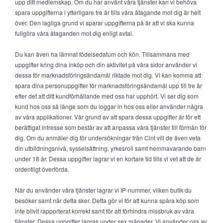
upp ditt medlemskap. Om du har använt våra tjänster kan vi behöva
spara uppgifterna i ytterligare tre år tills våra åtagande mot dig är helt
över. Den lagliga grund vi sparar uppgifterna på är att vi ska kunna
fullgöra våra åtaganden mot dig enligt avtal.
Du kan även ha lämnat födelsedatum och kön. Tillsammans med
uppgifter kring dina inköp och din aktivitet på våra sidor använder vi
dessa för marknadsföringsändamål riktade mot dig. Vi kan komma att
spara dina personuppgifter för marknadsföringsändamål upp till tre år
efter det att ditt kundförhållande med oss har upphört. Vi ser dig som
kund hos oss så länge som du loggar in hos oss eller använder några
av våra applikationer. Vår grund av att spara dessa uppgifter är för ett
berättigat intresse som består av att anpassa våra tjänster till förmån för
dig. Om du anmäler dig för undersökningar från Cint vill de även veta
din utbildningsnivå, sysselsättning, yrkesroll samt hemmavarande barn
under 18 år. Dessa uppgifter lagrar vi en kortare tid tills vi vet att de är
ordentligt överförda.
När du använder våra tjänster lagrar vi IP-nummer, vilken butik du
besöker samt när detta sker. Detta gör vi för att kunna spåra köp som
inte blivit rapporterat korrekt samt för att förhindra missbruk av våra
tjänster. Dessa uppgifter lagras under sex månader. Vi använder oss av