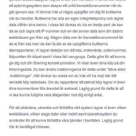
ett spårningssystem som skapar ett unikt transaktionsnummer när du
går genom oss. Vi lämnar inte ut några uppgifter om dig till butikerna
när du handlar. Butikerna har alla sin egen integritetspolicy och lagrar
data utifrån sina behov. I vissa fall länkas du via en tredje part, de kan
då se och lagra ditt IP-nummer och en del annan data som din dators
webbläsare ger ifrån sig. Någon data mer än transaktionsnummret får
de ej från oss men de kan ta del av de uppgifterna butikerna
återrapporterar. Vi lagrar detaljer om ditt köp, ordervärde, ordernummer,
tidpunkten för köpet samt i vissa fall varugrupp. Detta görs för att kunna
ge dig och din förening korrekt provision. Vi visar även dina köp på din
föreningssida. Du kan ändra inställningarna för detta under ”Mina sidor
-Inställningar”. Här ändrar du också om du inte vill ha mejl där ditt
senaste köp redovisas. Om du rapporterar ett saknat köp lagrar vi även
dina kommentarer tills ärendet är avklarat. Laglig grund för detta är att
vi ska kunna fullgöra våra åtaganden mot dig enligt avtal.
För att utvärdera, utveckla och förbättra vårt system lagrar vi även vilken
webbläsare, vilken slags dator eller mobil samt operativsystem du
använder för att kunna förbättra våra tjänster i framtiden. Laglig grund
här är berättigat intresse.