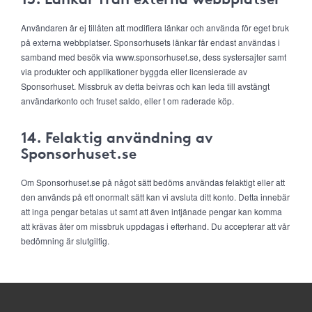
Användaren är ej tillåten att modifiera länkar och använda för eget bruk
på externa webbplatser. Sponsorhusets länkar får endast användas i
samband med besök via www.sponsorhuset.se, dess systersajter samt
via produkter och applikationer byggda eller licensierade av
Sponsorhuset. Missbruk av detta beivras och kan leda till avstängt
användarkonto och fruset saldo, eller t om raderade köp.
14. Felaktig användning av
Sponsorhuset.se
Om Sponsorhuset.se på något sätt bedöms användas felaktigt eller att
den används på ett onormalt sätt kan vi avsluta ditt konto. Detta innebär
att inga pengar betalas ut samt att även intjänade pengar kan komma
att krävas åter om missbruk uppdagas i efterhand. Du accepterar att vår
bedömning är slutgiltig.