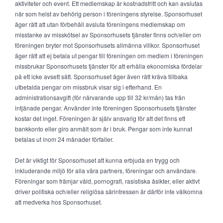
aktiviteter och event. Ett medlemskap är kostnadsfritt och kan avslutas
när som helst av behörig person i föreningens styrelse. Sponsorhuset
äger rätt att utan förbehåll avsluta föreningens medlemskap om
misstanke av misskötsel av Sponsorhusets tjänster finns och/eller om
föreningen bryter mot Sponsorhusets allmänna villkor. Sponsorhuset
äger rätt att ej betala ut pengar till föreningen om medlem i föreningen
missbrukar Sponsorhusets tjänster för att erhålla ekonomiska fördelar
på ett icke avsett sätt. Sponsorhuset äger även rätt kräva tillbaka
utbetalda pengar om missbruk visar sig i efterhand. En
administrationsavgift (för närvarande upp till 32 kr/mån) tas från
intjänade pengar. Använder inte föreningen Sponsorhusets tjänster
kostar det inget. Föreningen är själv ansvarig för att det finns ett
bankkonto eller giro anmält som är i bruk. Pengar som inte kunnat
betalas ut inom 24 månader förfaller.
Det är viktigt för Sponsorhuset att kunna erbjuda en trygg och
inkluderande miljö för alla våra partners, föreningar och användare.
Föreningar som främjar våld, pornografi, rasistiska åsikter, eller aktivt
driver politiska och/eller religiösa särintressen är därför inte välkomna
att medverka hos Sponsorhuset.