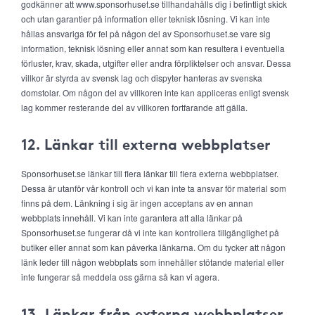
godkänner att www.sponsorhuset.se tillhandahålls dig i befintligt skick
och utan garantier på information eller teknisk lösning. Vi kan inte
hållas ansvariga för fel på någon del av Sponsorhuset.se vare sig
information, teknisk lösning eller annat som kan resultera i eventuella
förluster, krav, skada, utgifter eller andra förpliktelser och ansvar. Dessa
villkor är styrda av svensk lag och dispyter hanteras av svenska
domstolar. Om någon del av villkoren inte kan appliceras enligt svensk
lag kommer resterande del av villkoren fortfarande att gälla.
12. Länkar till externa webbplatser
Sponsorhuset.se länkar till flera länkar till flera externa webbplatser.
Dessa är utanför vår kontroll och vi kan inte ta ansvar för material som
finns på dem. Länkning i sig är ingen acceptans av en annan
webbplats innehåll. Vi kan inte garantera att alla länkar på
Sponsorhuset.se fungerar då vi inte kan kontrollera tillgänglighet på
butiker eller annat som kan påverka länkarna. Om du tycker att någon
länk leder till någon webbplats som innehåller stötande material eller
inte fungerar så meddela oss gärna så kan vi agera.
13. Länkar från externa webbplatser