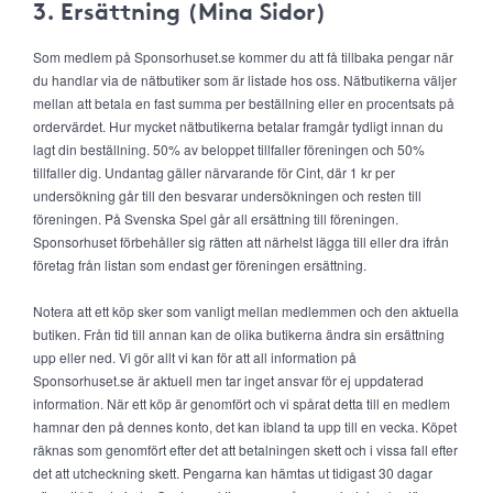
3. Ersättning (Mina Sidor)
Som medlem på Sponsorhuset.se kommer du att få tillbaka pengar när
du handlar via de nätbutiker som är listade hos oss. Nätbutikerna väljer
mellan att betala en fast summa per beställning eller en procentsats på
ordervärdet. Hur mycket nätbutikerna betalar framgår tydligt innan du
lagt din beställning. 50% av beloppet tillfaller föreningen och 50%
tillfaller dig. Undantag gäller närvarande för Cint, där 1 kr per
undersökning går till den besvarar undersökningen och resten till
föreningen. På Svenska Spel går all ersättning till föreningen.
Sponsorhuset förbehåller sig rätten att närhelst lägga till eller dra ifrån
företag från listan som endast ger föreningen ersättning.
Notera att ett köp sker som vanligt mellan medlemmen och den aktuella
butiken. Från tid till annan kan de olika butikerna ändra sin ersättning
upp eller ned. Vi gör allt vi kan för att all information på
Sponsorhuset.se är aktuell men tar inget ansvar för ej uppdaterad
information. När ett köp är genomfört och vi spårat detta till en medlem
hamnar den på dennes konto, det kan ibland ta upp till en vecka. Köpet
räknas som genomfört efter det att betalningen skett och i vissa fall efter
det att utcheckning skett. Pengarna kan hämtas ut tidigast 30 dagar