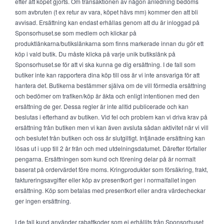
efter att köpet gjorts. Om transaktionen av någon anledning bedöms
som avbruten (t ex retur av vara, köpet hävs mm) kommer den att bli
avvisad. Ersättning kan endast erhållas genom att du är inloggad på
Sponsorhuset.se som medlem och klickar på
produktlänkarna/butikslänkarna som finns markerade innan du gör ett
köp i vald butik. Du måste klicka på varje unik butikslänk på
Sponsorhuset.se för att vi ska kunna ge dig ersättning. I de fall som
butiker inte kan rapportera dina köp till oss är vi inte ansvariga för att
hantera det. Butikerna bestämmer själva om de vill förmedla ersättning
och bedömer om trafiken/köp är äkta och enligt intentionen med den
ersättning de ger. Dessa regler är inte alltid publicerade och kan
beslutas i efterhand av butiken. Vid fel och problem kan vi driva krav på
ersättning från butiken men vi kan även avsluta sådan aktivitet när vi vill
och beslutet från butiken och oss är slutgiltigt. Intjänade ersättning kan
lösas ut i upp till 2 år från och med utdelningsdatumet. Därefter förfaller
pengarna. Ersättningen som kund och förening delar på är normalt
baserat på ordervärdet före moms. Kringprodukter som försäkring, frakt,
faktureringsavgifter eller köp av presentkort ger i normalfallet ingen
ersättning. Köp som betalas med presentkort eller andra värdecheckar
ger ingen ersättning.
I de fall kund använder rabattkoder som ej erhållits från Sponsorhuset