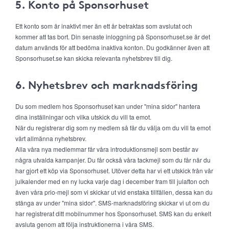
5. Konto på Sponsorhuset
Ett konto som är inaktivt mer än ett år betraktas som avslutat och
kommer att tas bort. Din senaste inloggning på Sponsorhuset.se är det
datum används för att bedöma inaktiva konton. Du godkänner även att
Sponsorhuset.se kan skicka relevanta nyhetsbrev till dig.
6. Nyhetsbrev och marknadsföring
Du som medlem hos Sponsorhuset kan under "mina sidor" hantera
dina inställningar och vilka utskick du vill ta emot.
När du registrerar dig som ny medlem så får du välja om du vill ta emot
vårt allmänna nyhetsbrev.
Alla våra nya medlemmar får våra introduktionsmejl som består av
några utvalda kampanjer. Du får också våra tackmejl som du får när du
har gjort ett köp via Sponsorhuset. Utöver detta har vi ett utskick från vår
julkalender med en ny lucka varje dag i december fram till julafton och
även våra prio-mejl som vi skickar ut vid enstaka tillfällen, dessa kan du
stänga av under "mina sidor". SMS-marknadsföring skickar vi ut om du
har registrerat ditt mobilnummer hos Sponsorhuset. SMS kan du enkelt
avsluta genom att följa instruktionerna i våra SMS.