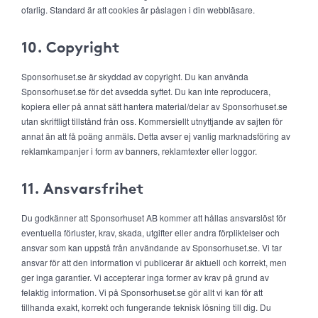
ofarlig. Standard är att cookies är påslagen i din webbläsare.
10. Copyright
Sponsorhuset.se är skyddad av copyright. Du kan använda
Sponsorhuset.se för det avsedda syftet. Du kan inte reproducera,
kopiera eller på annat sätt hantera material/delar av Sponsorhuset.se
utan skriftligt tillstånd från oss. Kommersiellt utnyttjande av sajten för
annat än att få poäng anmäls. Detta avser ej vanlig marknadsföring av
reklamkampanjer i form av banners, reklamtexter eller loggor.
11. Ansvarsfrihet
Du godkänner att Sponsorhuset AB kommer att hållas ansvarslöst för
eventuella förluster, krav, skada, utgifter eller andra förpliktelser och
ansvar som kan uppstå från användande av Sponsorhuset.se. Vi tar
ansvar för att den information vi publicerar är aktuell och korrekt, men
ger inga garantier. Vi accepterar inga former av krav på grund av
felaktig information. Vi på Sponsorhuset.se gör allt vi kan för att
tillhanda exakt, korrekt och fungerande teknisk lösning till dig. Du