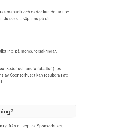
eras manuellt och därför kan det ta upp
an du ser ditt köp inne på din
allet inte på moms, försäkringar,
ttkoder och andra rabatter (t ex
s av Sponsorhuset kan resultera i att
d.
ning?
ning från ett köp via Sponsorhuset,