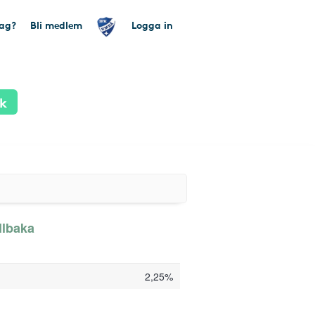
tag?
Bli medlem
Logga in
ik
llbaka
2,25%