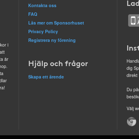
Lad
Kontakta oss
FAQ
Läs mer om Sponsorhuset
Privacy Policy
Registrera ny förening
kor i
Ins
att
ta är
Hjälp och frågor
Handla
hop.
dig Sp
ta
direkt
Skapa ett ärende
dlar
ra!
Du på
besöke
Välj w