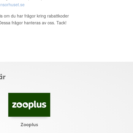
nsorhuset.se
ris om du har frågor kring rabattkoder
. Dessa frågor hanteras av oss. Tack!
är
Zooplus