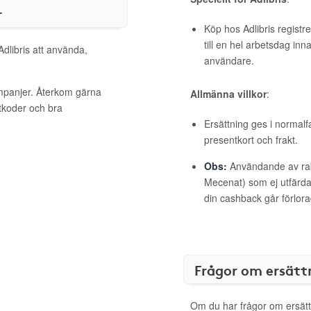
r
Köp hos Adlibris registr
till en hel arbetsdag inn
Adlibris att använda,
användare.
ampanjer. Återkom gärna
Allmänna villkor
:
ttkoder och bra
Ersättning ges i normalf
presentkort och frakt.
Obs:
Användande av raba
Mecenat) som ej utfärdat
din cashback går förlora
Frågor om ersätt
Om du har frågor om ersätt