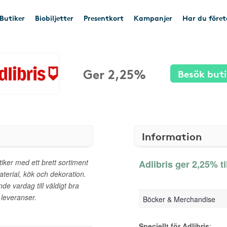
Butiker
Biobiljetter
Presentkort
Kampanjer
Har du före
Ger 2,25%
Besök but
Information
iker med ett brett sortiment
Adlibris ger 2,25% ti
aterial, kök och dekoration.
nde vardag till väldigt bra
 leveranser.
Böcker & Merchandise
Speciellt för Adlibris
: