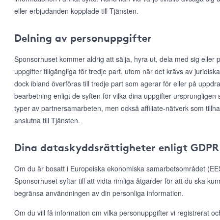
eller erbjudanden kopplade till Tjänsten.
Delning av personuppgifter
Sponsorhuset kommer aldrig att sälja, hyra ut, dela med sig eller p
uppgifter tillgängliga för tredje part, utom när det krävs av juridis
dock ibland överföras till tredje part som agerar för eller på uppd
bearbetning enligt de syften för vilka dina uppgifter ursprungligen 
typer av partnersamarbeten, men också affiliate-nätverk som till
anslutna till Tjänsten.
Dina dataskyddsrättigheter enligt GDPR
Om du är bosatt i Europeiska ekonomiska samarbetsområdet (EES)
Sponsorhuset syftar till att vidta rimliga åtgärder för att du ska ku
begränsa användningen av din personliga information.
Om du vill få information om vilka personuppgifter vi registrerat och