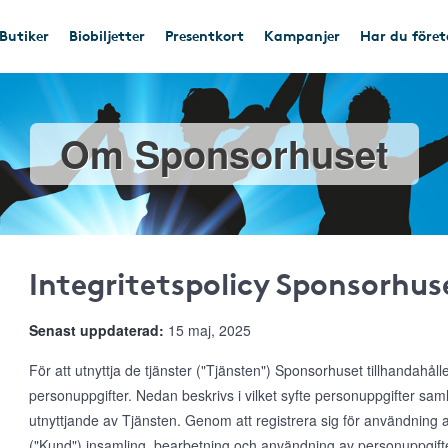
Butiker
Biobiljetter
Presentkort
Kampanjer
Har du före
Om Sponsorhuset
Integritetspolicy Sponsorhus
Senast uppdaterad:
15 maj, 2025
För att utnyttja de tjänster ("Tjänsten") Sponsorhuset tillhandahål
personuppgifter. Nedan beskrivs i vilket syfte personuppgifter s
utnyttjande av Tjänsten. Genom att registrera sig för användnin
("Kund") insamling, bearbetning och användning av personuppgifte