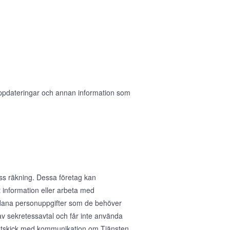
 uppdateringar och annan information som
ess räkning. Dessa företag kan
 information eller arbeta med
sådana personuppgifter som de behöver
av sekretessavtal och får inte använda
ig utskick med kommunikation om Tjänsten