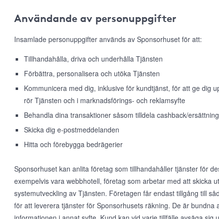
Användande av personuppgifter
Insamlade personuppgifter används av Sponsorhuset för att:
Tillhandahålla, driva och underhålla Tjänsten
Förbättra, personalisera och utöka Tjänsten
Kommunicera med dig, inklusive för kundtjänst, för att ge dig
rör Tjänsten och i marknadsförings- och reklamsyfte
Behandla dina transaktioner såsom tilldela cashback/ersättning
Skicka dig e-postmeddelanden
Hitta och förebygga bedrägerier
Sponsorhuset kan anlita företag som tillhandahåller tjänster för d
exempelvis vara webbhotell, företag som arbetar med att skicka ut
systemutveckling av Tjänsten. Företagen får endast tillgång till 
för att leverera tjänster för Sponsorhusets räkning. De är bundna 
informationen i annat syfte. Kund kan vid varje tillfälle avsäga s