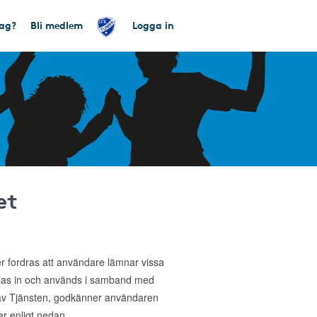
tag?
Bli medlem
Logga in
et
ler fordras att användare lämnar vissa
amlas in och används i samband med
g av Tjänsten, godkänner användaren
r enligt nedan.