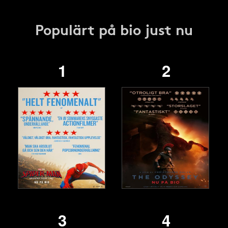
Populärt på bio just nu
1
2
3
4