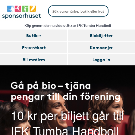
Köp genom denna sida stöttar IFK Tumba Handboll
Butiker
Biobiljetter
Presentkort
Kampanjer
Bli medlem
Logga in
Gå på bio – tjäna
pengar till din förening
10 kr per biljett går till
IFK Tumba Handboll