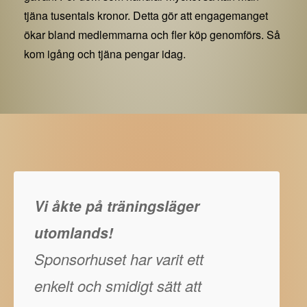
tjäna tusentals kronor. Detta gör att engagemanget
ökar bland medlemmarna och fler köp genomförs. Så
kom igång och tjäna pengar idag.
Vi åkte på träningsläger
utomlands!
Sponsorhuset har varit ett
enkelt och smidigt sätt att