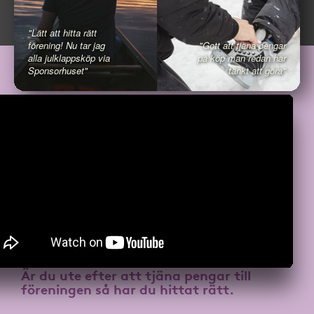
"Lätt att hitta rätt
förening! Nu tar jag
"Gott att tjäna pengar
alla julklappsköp via
på köp man redan har
Sponsorhuset"
tänkt att göra"
Är du ute efter att
tjäna pengar till
föreningen
så har du hittat rätt.