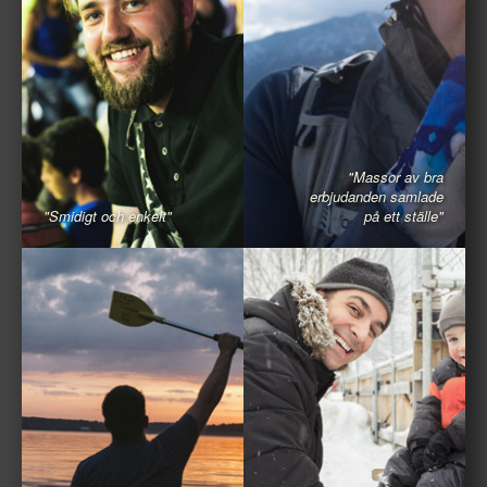
"Massor av bra
erbjudanden samlade
"Smidigt och enkelt"
på ett ställe"