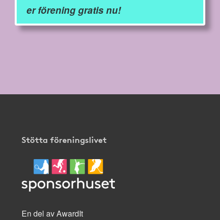
er förening gratis nu!
Stötta föreningslivet
En del av AwardIt