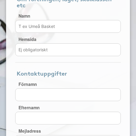
etc
Namn
Hemsida
Kontaktuppgifter
Förnamn
Efternamn
Mejladress