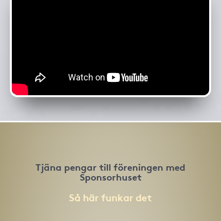
Tjäna pengar till föreningen med
Sponsorhuset
Så här funkar det