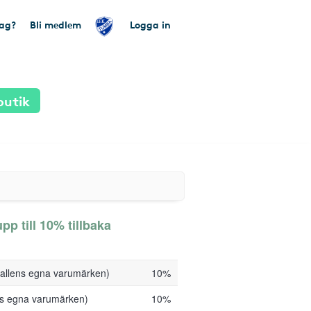
tag?
Bli medlem
Logga in
butik
p till 10% tillbaka
hallens egna varumärken)
10%
ens egna varumärken)
10%