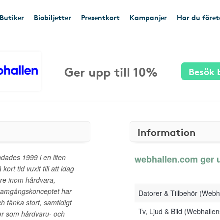
Butiker
Biobiljetter
Presentkort
Kampanjer
Har du före
Ger upp till 10%
Besök 
Information
ades 1999 i en liten
webhallen.com ger up
rt tid vuxit till att idag
are inom hårdvara,
 Framgångskonceptet har
Datorer & Tillbehör (Web
h tänka stort, samtidigt
Tv, Ljud & Bild (Webhall
tter som hårdvaru- och