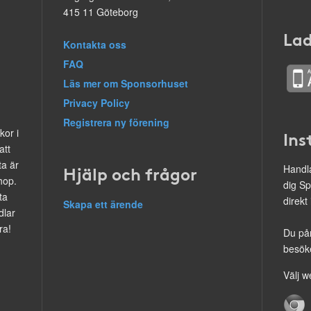
415 11 Göteborg
Lad
Kontakta oss
FAQ
Läs mer om Sponsorhuset
Privacy Policy
Registrera ny förening
kor i
Ins
att
ta är
Hjälp och frågor
Handla
hop.
dig Sp
ta
direkt
Skapa ett ärende
dlar
ra!
Du på
besöke
Välj w