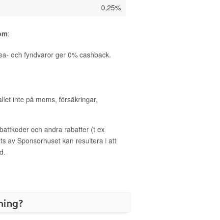
0,25%
com
:
ea- och fyndvaror ger 0% cashback.
allet inte på moms, försäkringar,
ttkoder och andra rabatter (t ex
s av Sponsorhuset kan resultera i att
d.
ning?