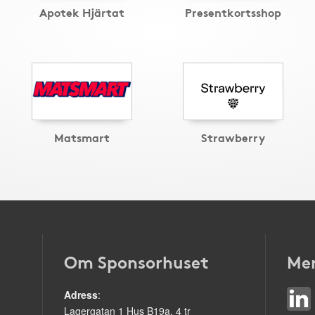
Apotek Hjärtat
Presentkortsshop
Matsmart
Strawberry
Om Sponsorhuset
Mer
Adress
:
Lagergatan 1 Hus B19a, 4 tr