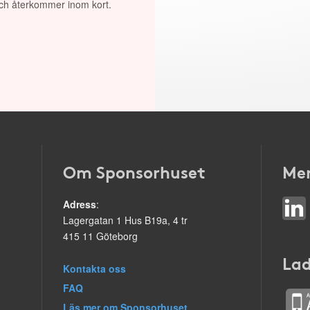
 och återkommer inom kort.
Om Sponsorhuset
Mer
Adress
:
Lagergatan 1 Hus B19a, 4 tr
415 11 Göteborg
Lad
Kontakta oss
FAQ
Läs mer om Sponsorhuset