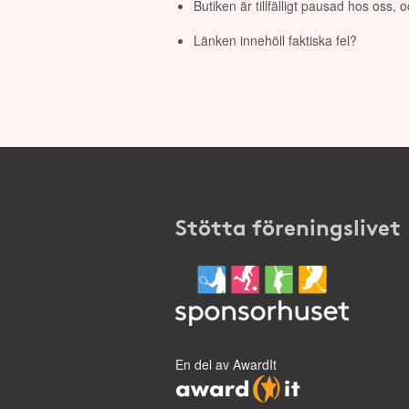
Butiken är tillfälligt pausad hos oss,
Länken innehöll faktiska fel?
Stötta föreningslivet
En del av AwardIt