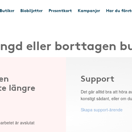
Butiker
Biobiljetter
Presentkort
Kampanjer
Har du före
ngd eller borttagen b
 en
Support
te längre
Det går alltid bra att höra av
konstigt sådant, eller om du
Skapa support-ärende
arbetet är avslutat