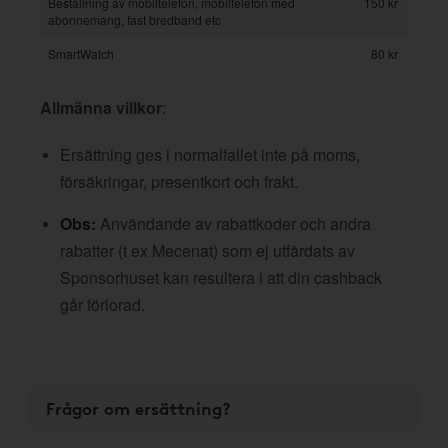
Beställning av mobiltelefon, mobiltelefon med
150 kr
abonnemang, fast bredband etc
SmartWatch
80 kr
Allmänna villkor
:
Ersättning ges i normalfallet inte på moms,
försäkringar, presentkort och frakt.
Obs:
Användande av rabattkoder och andra
rabatter (t ex Mecenat) som ej utfärdats av
Sponsorhuset kan resultera i att din cashback
går förlorad.
Frågor om ersättning?