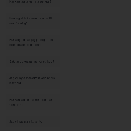
När kan jag ta ut mina pengar?
Kan jag skänka mina pengar till
min förening?
Hur lång tid har jag på mig att ta ut
mina intjänade pengar?
Saknar du ersättning för ett köp?
Jag vill byta mailadress och ändra
lösenord
Hur kan jag se när mina pengar
"förfaller"?
Jag vill radera mitt konto