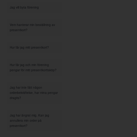
Jag vill byta förening
Vem hanterar min beställning av
presentkort?
Hur får jag mitt presentkort?
Hur får jag och min förening
pengar för mitt presentkorttsköp?
Jag har inte fått någon
orderbekräftelse, har mina pengar
dragits?
Jag har ångrat mig. Kan jag
annullera min order på
presentkort?