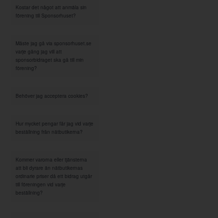
Kostar det något att anmäla sin
förening till Sponsorhuset?
Måste jag gå via sponsorhuset.se
varje gång jag vill att
sponsorbidraget ska gå till min
förening?
Behöver jag acceptera cookies?
Hur mycket pengar får jag vid varje
beställning från nätbutikerna?
Kommer varorna eller tjänsterna
att bli dyrare än nätbutikernas
ordinarie priser då ett bidrag utgår
till föreningen vid varje
beställning?