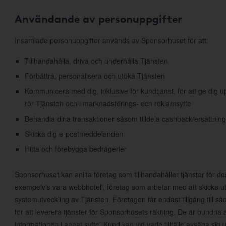
Användande av personuppgifter
Insamlade personuppgifter används av Sponsorhuset för att:
Tillhandahålla, driva och underhålla Tjänsten
Förbättra, personalisera och utöka Tjänsten
Kommunicera med dig, inklusive för kundtjänst, för att ge dig
rör Tjänsten och i marknadsförings- och reklamsyfte
Behandla dina transaktioner såsom tilldela cashback/ersättning
Skicka dig e-postmeddelanden
Hitta och förebygga bedrägerier
Sponsorhuset kan anlita företag som tillhandahåller tjänster för d
exempelvis vara webbhotell, företag som arbetar med att skicka ut
systemutveckling av Tjänsten. Företagen får endast tillgång till 
för att leverera tjänster för Sponsorhusets räkning. De är bundna 
informationen i annat syfte. Kund kan vid varje tillfälle avsäga s