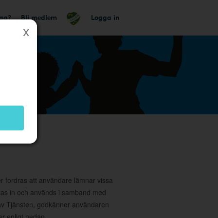
tag?
Bli medlem
Logga in
et
ler fordras att användare lämnar vissa
amlas in och används i samband med
g av Tjänsten, godkänner användaren
r enligt nedan.