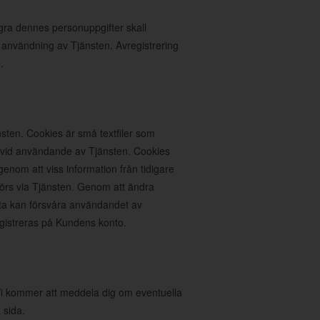
agra dennes personuppgifter skall
 användning av Tjänsten. Avregistrering
.
sten. Cookies är små textfiler som
n vid användande av Tjänsten. Cookies
nom att viss information från tidigare
rs via Tjänsten. Genom att ändra
ta kan försvåra användandet av
egistreras på Kundens konto.
. Vi kommer att meddela dig om eventuella
 sida.