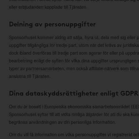
eller erbjudanden kopplade till Tjänsten.
Delning av personuppgifter
Sponsorhuset kommer aldrig att sälja, hyra ut, dela med sig eller p
uppgifter tillgängliga för tredje part, utom när det krävs av juridis
dock ibland överföras till tredje part som agerar för eller på uppd
bearbetning enligt de syften för vilka dina uppgifter ursprungligen 
typer av partnersamarbeten, men också affiliate-nätverk som till
anslutna till Tjänsten.
Dina dataskyddsrättigheter enligt GDPR
Om du är bosatt i Europeiska ekonomiska samarbetsområdet (EES)
Sponsorhuset syftar till att vidta rimliga åtgärder för att du ska ku
begränsa användningen av din personliga information.
Om du vill få information om vilka personuppgifter vi registrerat och