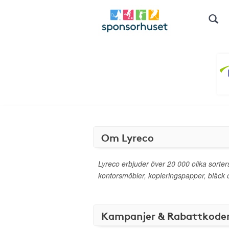
Om Lyreco
Lyreco erbjuder över 20 000 olika sorters
kontorsmöbler, kopieringspapper, bläck och
Kampanjer & Rabattkode