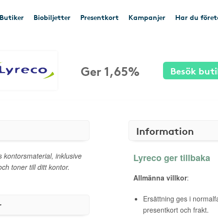
Butiker
Biobiljetter
Presentkort
Kampanjer
Har du före
Ger 1,65%
Besök buti
Information
 kontorsmaterial, inklusive
Lyreco ger tillbaka
 toner till ditt kontor.
Allmänna villkor
:
Ersättning ges i normalf
r
presentkort och frakt.