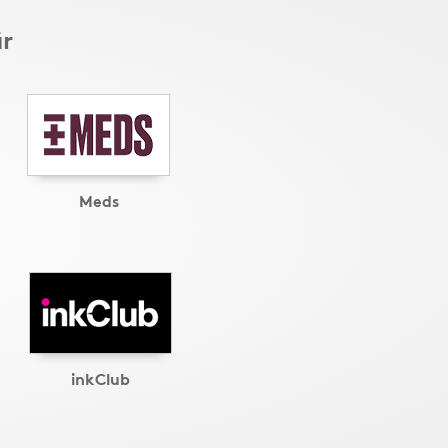
är
Meds
inkClub