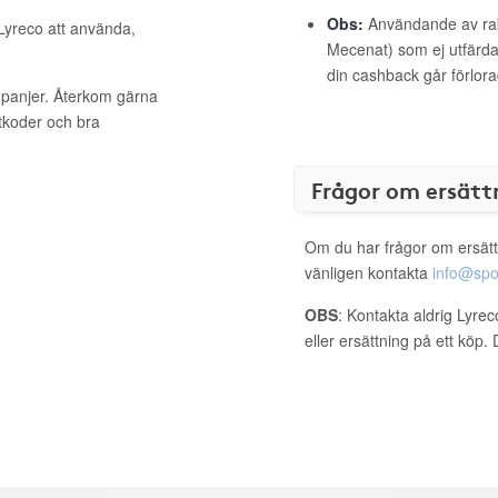
Obs:
Användande av raba
 Lyreco att använda,
Mecenat) som ej utfärdat
din cashback går förlora
mpanjer. Återkom gärna
ttkoder och bra
Frågor om ersätt
Om du har frågor om ersätt
vänligen kontakta
info@spo
OBS
: Kontakta aldrig Lyre
eller ersättning på ett köp