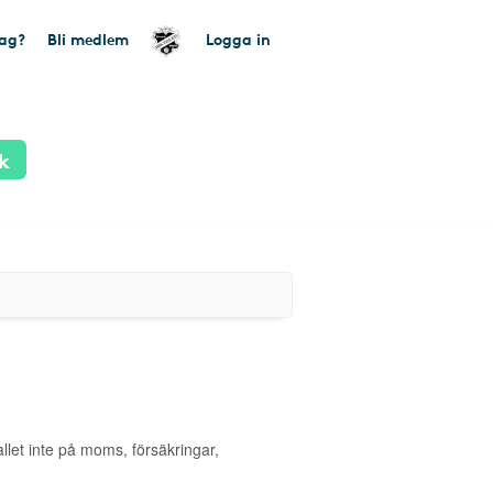
tag?
Bli medlem
Logga in
k
allet inte på moms, försäkringar,