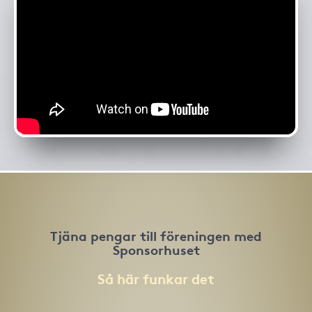
Tjäna pengar till föreningen med
Sponsorhuset
Så här funkar det