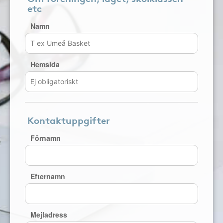
etc
Namn
Hemsida
Kontaktuppgifter
Förnamn
Efternamn
Mejladress