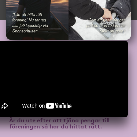
"Lätt att hitta rätt
förening! Nu tar jag
"Gott att tjäna pengar
alla julklappsköp via
på köp man redan har
Sponsorhuset"
tänkt att göra"
Är du ute efter att
tjäna pengar till
föreningen
så har du hittat rätt.