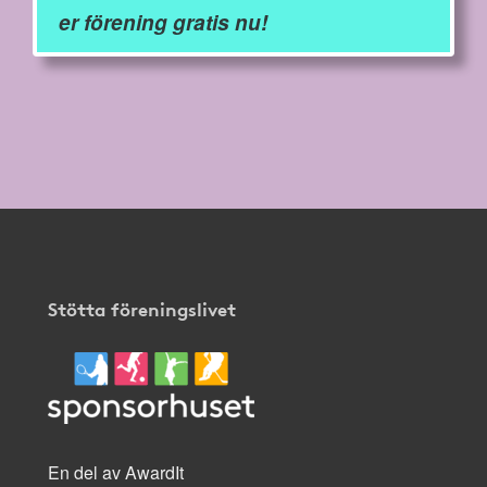
er förening gratis nu!
Stötta föreningslivet
En del av AwardIt