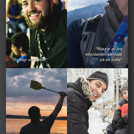
"Massor av bra
erbjudanden samlade
"Smidigt och enkelt"
på ett ställe"