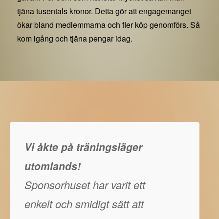
tjäna tusentals kronor. Detta gör att engagemanget
ökar bland medlemmarna och fler köp genomförs. Så
kom igång och tjäna pengar idag.
Vi åkte på träningsläger
utomlands!
Sponsorhuset har varit ett
enkelt och smidigt sätt att