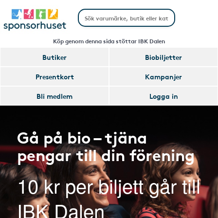
Köp genom denna sida stöttar IBK Dalen
Butiker
Biobiljetter
Presentkort
Kampanjer
Bli medlem
Logga in
Gå på bio – tjäna
pengar till din förening
10 kr per biljett går till
IBK Dalen