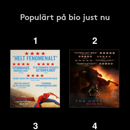
Populärt på bio just nu
1
2
3
4