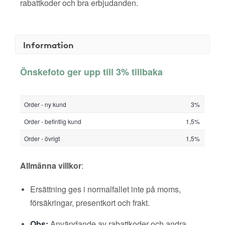
rabattkoder och bra erbjudanden.
Information
Önskefoto ger upp till 3% tillbaka
Order - ny kund
3%
Order - befintlig kund
1,5%
Order - övrigt
1,5%
Allmänna villkor
:
Ersättning ges i normalfallet inte på moms,
försäkringar, presentkort och frakt.
Obs:
Användande av rabattkoder och andra