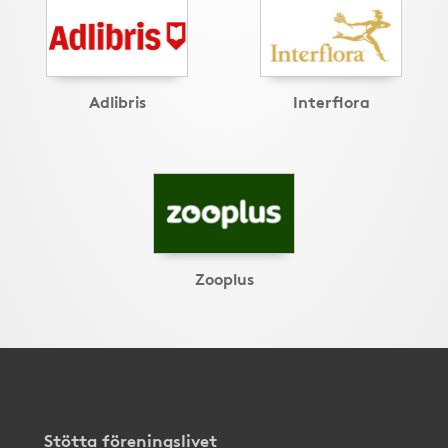
Adlibris
Interflora
Zooplus
Stötta föreningslivet