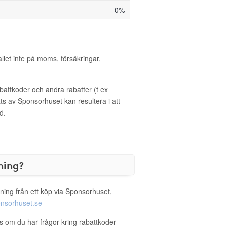
0%
allet inte på moms, försäkringar,
ttkoder och andra rabatter (t ex
s av Sponsorhuset kan resultera i att
d.
ning?
ning från ett köp via Sponsorhuset,
nsorhuset.se
as om du har frågor kring rabattkoder