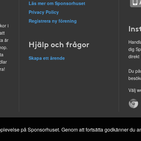
Läs mer om Sponsorhuset
Privacy Policy
Registrera ny förening
kor i
Ins
att
ta är
Hjälp och frågor
Handla
hop.
dig Sp
ta
direkt
Skapa ett ärende
dlar
ra!
Du på
besöke
Välj w
 upplevelse på Sponsorhuset. Genom att fortsätta godkänner du