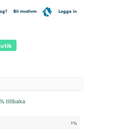
tag?
Bli medlem
Logga in
utik
% tillbaka
1%