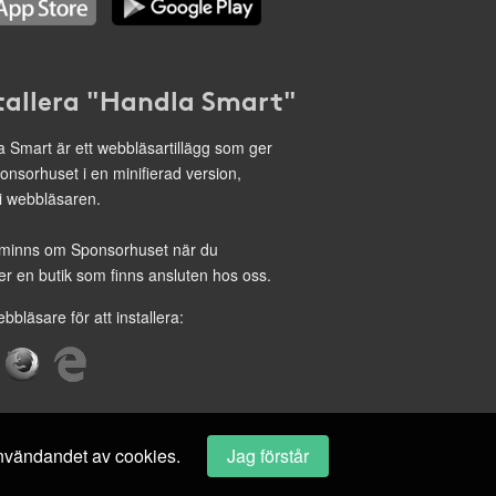
tallera "Handla Smart"
 Smart är ett webbläsartillägg som ger
onsorhuset i en minifierad version,
 i webbläsaren.
minns om Sponsorhuset när du
r en butik som finns ansluten hos oss.
ebbläsare för att installera:
 användandet av cookies.
Jag förstår