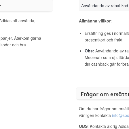
r
Användande av rabattkod
 Adidas att använda,
Allmänna villkor
:
Ersättning ges i normalf
mpanjer. Återkom gärna
presentkort och frakt.
ttkoder och bra
Obs:
Användande av raba
Mecenat) som ej utfärdat
din cashback går förlora
Frågor om ersätt
Om du har frågor om ersätt
vänligen kontakta
info@spo
OBS
: Kontakta aldrig Adid