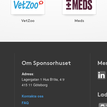
VetZoo
Meds
Om Sponsorhuset
Mer
Adress
:
Lagergatan 1 Hus B19a, 4 tr
415 11 Göteborg
Lad
Kontakta oss
FAQ