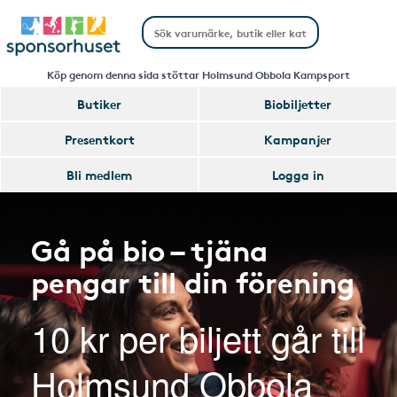
Köp genom denna sida stöttar Holmsund Obbola Kampsport
Butiker
Biobiljetter
Presentkort
Kampanjer
Bli medlem
Logga in
Gå på bio – tjäna
pengar till din förening
10 kr per biljett går till
Holmsund Obbola