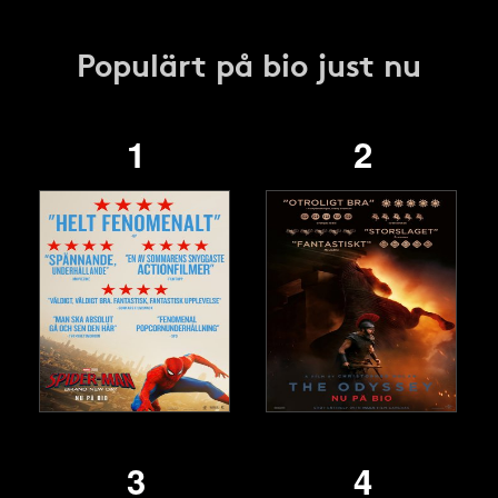
Populärt på bio just nu
1
2
3
4