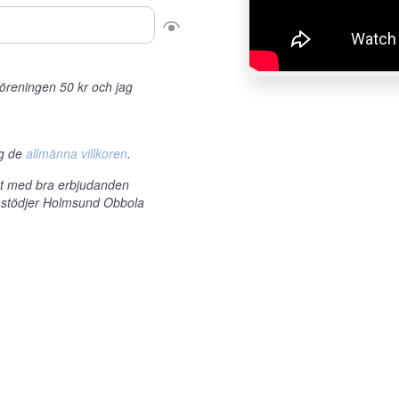
r föreningen 50 kr och jag
ag de
allmänna villkoren
.
et med bra erbjudanden
m stödjer Holmsund Obbola