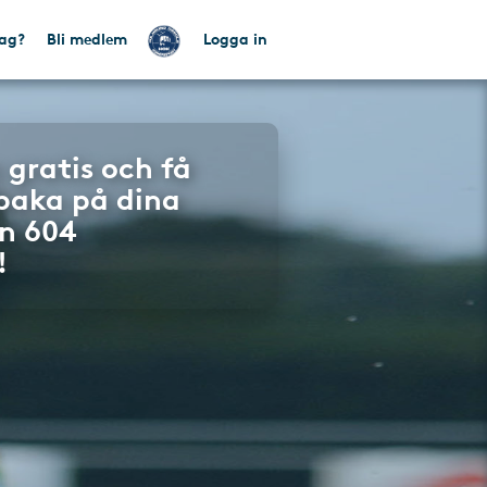
tag?
Bli medlem
Logga in
 gratis och få
lbaka på dina
n 604
!