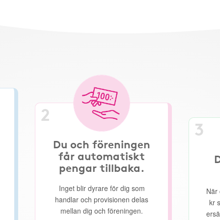
2
3
Du och föreningen
får automatiskt
D
pengar tillbaka.
Inget blir dyrare för dig som
När 
handlar och provisionen delas
kr 
mellan dig och föreningen.
ersä