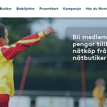
Butiker
Biobiljetter
Presentkort
Kampanjer
Har du före
Bli medlem
pengar til
nätköp frå
nätbutiker