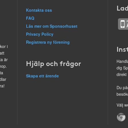
Lad
Kontakta oss
FAQ
Läs mer om Sponsorhuset
Privacy Policy
Registrera ny förening
kor i
Ins
att
ta är
Hjälp och frågor
Handla
hop.
dig Sp
ta
direkt
Skapa ett ärende
dlar
ra!
Du på
besöke
Välj w