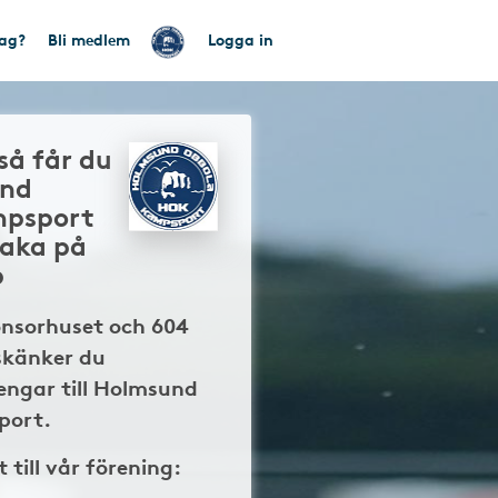
tag?
Bli medlem
Logga in
så får du
und
mpsport
baka på
p
onsorhuset och 604
skänker du
engar till Holmsund
port.
t till vår förening: