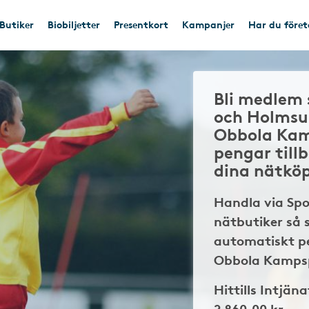
Butiker
Biobiljetter
Presentkort
Kampanjer
Har du före
Bli medlem 
och Holms
Obbola Ka
pengar till
dina nätkö
Handla via Sp
nätbutiker så 
automatiskt p
Obbola Kamps
Hittills Intjäna
2 860,00 kr