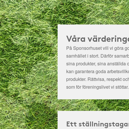
Våra värdering
På Sponsorhuset vill vi göra got
samhället i stort. Därför samar
sina produkter, sina anställda 
kan garantera goda arbetsvillko
produkter. Rättvisa, respekt oc
som för föreningslivet vi stöttar.
Ett ställningstaga