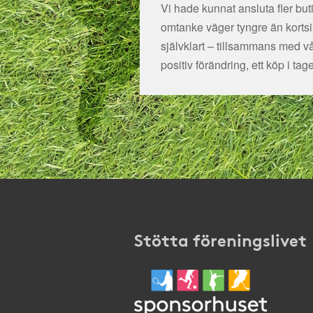
Vi hade kunnat ansluta fler bu
omtanke väger tyngre än kortsikt
självklart – tillsammans med v
positiv förändring, ett köp i tage
Stötta föreningslivet