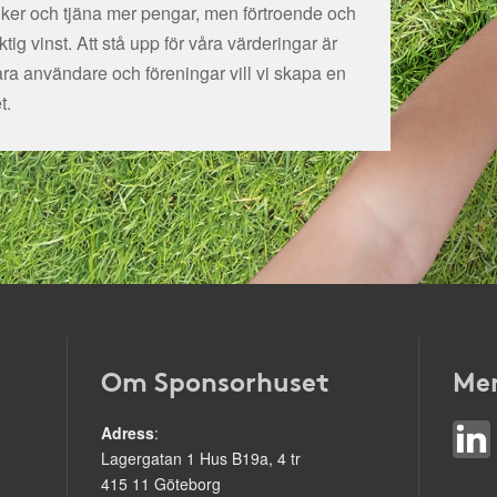
tiker och tjäna mer pengar, men förtroende och
ig vinst. Att stå upp för våra värderingar är
åra användare och föreningar vill vi skapa en
t.
Om Sponsorhuset
Mer
Adress
:
Lagergatan 1 Hus B19a, 4 tr
415 11 Göteborg