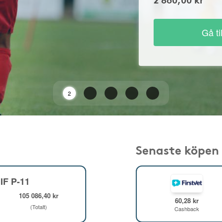
Gå ti
1
Senaste köpen
IF P-11
105 086,40 kr
60,28 kr
(Totalt)
Cashback