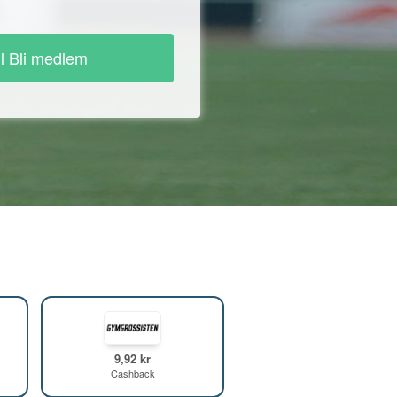
ll Bli medlem
9,92 kr
Cashback