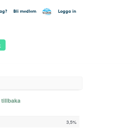
tag?
Bli medlem
Logga in
k
tillbaka
3,5%