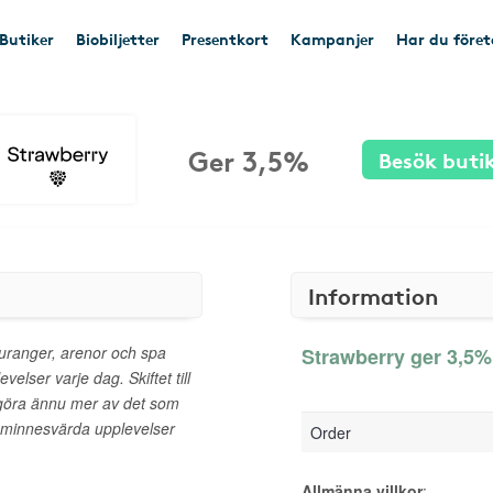
Butiker
Biobiljetter
Presentkort
Kampanjer
Har du före
Ger 3,5%
Besök buti
Information
auranger, arenor och spa
Strawberry ger 3,5% 
elser varje dag. Skiftet till
 göra ännu mer av det som
 minnesvärda upplevelser
Order
Allmänna villkor
: