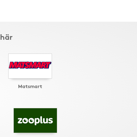
 här
Matsmart