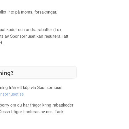
allet inte på moms, försäkringar,
ttkoder och andra rabatter (t ex
s av Sponsorhuset kan resultera i att
d.
ning?
ning från ett köp via Sponsorhuset,
nsorhuset.se
wberry om du har frågor kring rabattkoder
. Dessa frågor hanteras av oss. Tack!