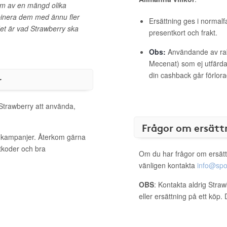
em av en mängd olika
binera dem med ännu fler
Ersättning ges i normalf
et är vad Strawberry ska
presentkort och frakt.
Obs:
Användande av raba
Mecenat) som ej utfärdat
din cashback går förlora
r
 Strawberry att använda,
Frågor om ersätt
a kampanjer. Återkom gärna
ttkoder och bra
Om du har frågor om ersätt
vänligen kontakta
info@spo
OBS
: Kontakta aldrig Stra
eller ersättning på ett köp