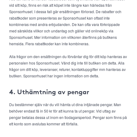
vid sitt köp, finns en risk att köpet inte längre kan härledas från
Sponsorhuset. I dessa fall går ersättningen förlorad. De rabatter och
rabattkoder som presenteras av Sponsorhuset kan oftast inte
kombineras med andra erbjudanden. De kan ofta vara förknippade
med särskilda villkor och undantag och gäller vid onlineköp via
Sponsorhuset. Mer information om villkoren återfinns på butikens
hemsida. Flera rabattkoder kan inte kombineras.
Alla frågor om den ersättningen du förväntar dig för ditt köp hanteras av
personalen hos Sponsorhuset. Vänd dig inte till butiken om detta. Alla
frågor om ditt köp, leveranser, returer, kontaktuppgifter mm hanteras av
butiken. Sponsorhuset har ingen information om detta.
4. Uthämtning av pengar
Du bestämmer själv när du vill hämta ut dina intjänade pengar. Man
behöver endast få in 50 kr för att kunna ta ut pengar. Vid uttag av
pengar betalas dessa ut inom en tiodagarsperiod. Pengar som finns på
ett konto som avslutas kommer att förfalla.