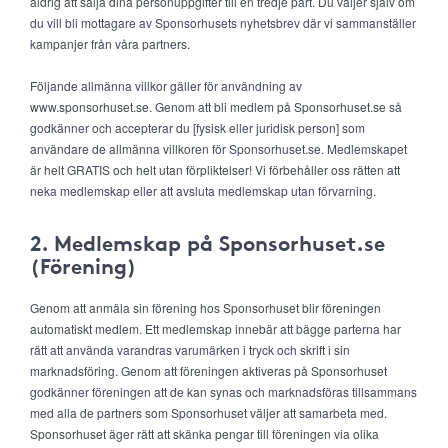
aldrig att sälja dina personuppgifter till en tredje part. Du väljer själv om
du vill bli mottagare av Sponsorhusets nyhetsbrev där vi sammanställer
kampanjer från våra partners.
Följande allmänna villkor gäller för användning av
www.sponsorhuset.se. Genom att bli medlem på Sponsorhuset.se så
godkänner och accepterar du [fysisk eller juridisk person] som
användare de allmänna villkoren för Sponsorhuset.se. Medlemskapet
är helt GRATIS och helt utan förpliktelser! Vi förbehåller oss rätten att
neka medlemskap eller att avsluta medlemskap utan förvarning.
2. Medlemskap på Sponsorhuset.se
(Förening)
Genom att anmäla sin förening hos Sponsorhuset blir föreningen
automatiskt medlem. Ett medlemskap innebär att bägge parterna har
rätt att använda varandras varumärken i tryck och skrift i sin
marknadsföring. Genom att föreningen aktiveras på Sponsorhuset
godkänner föreningen att de kan synas och marknadsföras tillsammans
med alla de partners som Sponsorhuset väljer att samarbeta med.
Sponsorhuset äger rätt att skänka pengar till föreningen via olika