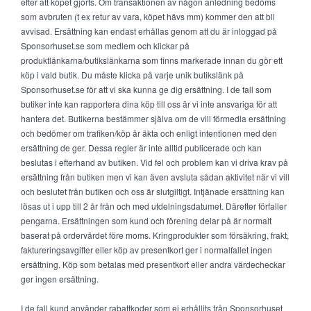
efter att köpet gjorts. Om transaktionen av någon anledning bedöms
som avbruten (t ex retur av vara, köpet hävs mm) kommer den att bli
avvisad. Ersättning kan endast erhållas genom att du är inloggad på
Sponsorhuset.se som medlem och klickar på
produktlänkarna/butikslänkarna som finns markerade innan du gör ett
köp i vald butik. Du måste klicka på varje unik butikslänk på
Sponsorhuset.se för att vi ska kunna ge dig ersättning. I de fall som
butiker inte kan rapportera dina köp till oss är vi inte ansvariga för att
hantera det. Butikerna bestämmer själva om de vill förmedla ersättning
och bedömer om trafiken/köp är äkta och enligt intentionen med den
ersättning de ger. Dessa regler är inte alltid publicerade och kan
beslutas i efterhand av butiken. Vid fel och problem kan vi driva krav på
ersättning från butiken men vi kan även avsluta sådan aktivitet när vi vill
och beslutet från butiken och oss är slutgiltigt. Intjänade ersättning kan
lösas ut i upp till 2 år från och med utdelningsdatumet. Därefter förfaller
pengarna. Ersättningen som kund och förening delar på är normalt
baserat på ordervärdet före moms. Kringprodukter som försäkring, frakt,
faktureringsavgifter eller köp av presentkort ger i normalfallet ingen
ersättning. Köp som betalas med presentkort eller andra värdecheckar
ger ingen ersättning.
I de fall kund använder rabattkoder som ej erhållits från Sponsorhuset