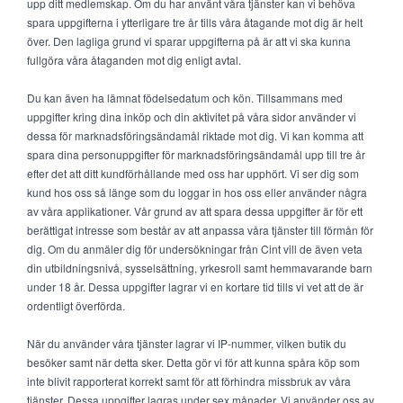
upp ditt medlemskap. Om du har använt våra tjänster kan vi behöva
spara uppgifterna i ytterligare tre år tills våra åtagande mot dig är helt
över. Den lagliga grund vi sparar uppgifterna på är att vi ska kunna
fullgöra våra åtaganden mot dig enligt avtal.
Du kan även ha lämnat födelsedatum och kön. Tillsammans med
uppgifter kring dina inköp och din aktivitet på våra sidor använder vi
dessa för marknadsföringsändamål riktade mot dig. Vi kan komma att
spara dina personuppgifter för marknadsföringsändamål upp till tre år
efter det att ditt kundförhållande med oss har upphört. Vi ser dig som
kund hos oss så länge som du loggar in hos oss eller använder några
av våra applikationer. Vår grund av att spara dessa uppgifter är för ett
berättigat intresse som består av att anpassa våra tjänster till förmån för
dig. Om du anmäler dig för undersökningar från Cint vill de även veta
din utbildningsnivå, sysselsättning, yrkesroll samt hemmavarande barn
under 18 år. Dessa uppgifter lagrar vi en kortare tid tills vi vet att de är
ordentligt överförda.
När du använder våra tjänster lagrar vi IP-nummer, vilken butik du
besöker samt när detta sker. Detta gör vi för att kunna spåra köp som
inte blivit rapporterat korrekt samt för att förhindra missbruk av våra
tjänster. Dessa uppgifter lagras under sex månader. Vi använder oss av