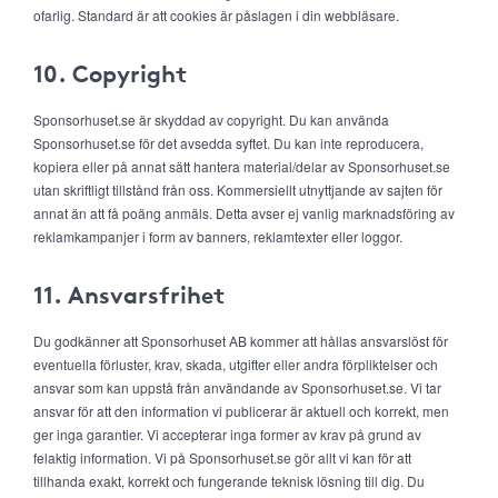
ofarlig. Standard är att cookies är påslagen i din webbläsare.
10. Copyright
Sponsorhuset.se är skyddad av copyright. Du kan använda
Sponsorhuset.se för det avsedda syftet. Du kan inte reproducera,
kopiera eller på annat sätt hantera material/delar av Sponsorhuset.se
utan skriftligt tillstånd från oss. Kommersiellt utnyttjande av sajten för
annat än att få poäng anmäls. Detta avser ej vanlig marknadsföring av
reklamkampanjer i form av banners, reklamtexter eller loggor.
11. Ansvarsfrihet
Du godkänner att Sponsorhuset AB kommer att hållas ansvarslöst för
eventuella förluster, krav, skada, utgifter eller andra förpliktelser och
ansvar som kan uppstå från användande av Sponsorhuset.se. Vi tar
ansvar för att den information vi publicerar är aktuell och korrekt, men
ger inga garantier. Vi accepterar inga former av krav på grund av
felaktig information. Vi på Sponsorhuset.se gör allt vi kan för att
tillhanda exakt, korrekt och fungerande teknisk lösning till dig. Du