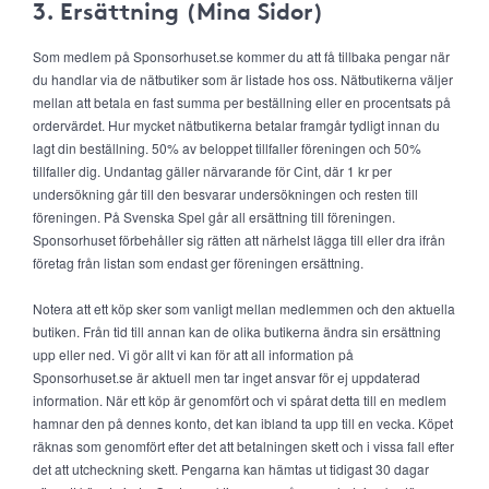
3. Ersättning (Mina Sidor)
Som medlem på Sponsorhuset.se kommer du att få tillbaka pengar när
du handlar via de nätbutiker som är listade hos oss. Nätbutikerna väljer
mellan att betala en fast summa per beställning eller en procentsats på
ordervärdet. Hur mycket nätbutikerna betalar framgår tydligt innan du
lagt din beställning. 50% av beloppet tillfaller föreningen och 50%
tillfaller dig. Undantag gäller närvarande för Cint, där 1 kr per
undersökning går till den besvarar undersökningen och resten till
föreningen. På Svenska Spel går all ersättning till föreningen.
Sponsorhuset förbehåller sig rätten att närhelst lägga till eller dra ifrån
företag från listan som endast ger föreningen ersättning.
Notera att ett köp sker som vanligt mellan medlemmen och den aktuella
butiken. Från tid till annan kan de olika butikerna ändra sin ersättning
upp eller ned. Vi gör allt vi kan för att all information på
Sponsorhuset.se är aktuell men tar inget ansvar för ej uppdaterad
information. När ett köp är genomfört och vi spårat detta till en medlem
hamnar den på dennes konto, det kan ibland ta upp till en vecka. Köpet
räknas som genomfört efter det att betalningen skett och i vissa fall efter
det att utcheckning skett. Pengarna kan hämtas ut tidigast 30 dagar