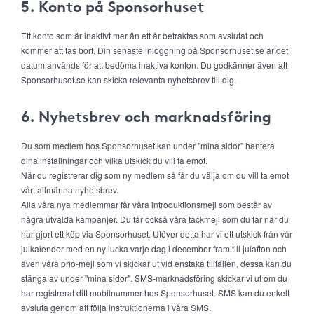
5. Konto på Sponsorhuset
Ett konto som är inaktivt mer än ett år betraktas som avslutat och
kommer att tas bort. Din senaste inloggning på Sponsorhuset.se är det
datum används för att bedöma inaktiva konton. Du godkänner även att
Sponsorhuset.se kan skicka relevanta nyhetsbrev till dig.
6. Nyhetsbrev och marknadsföring
Du som medlem hos Sponsorhuset kan under "mina sidor" hantera
dina inställningar och vilka utskick du vill ta emot.
När du registrerar dig som ny medlem så får du välja om du vill ta emot
vårt allmänna nyhetsbrev.
Alla våra nya medlemmar får våra introduktionsmejl som består av
några utvalda kampanjer. Du får också våra tackmejl som du får när du
har gjort ett köp via Sponsorhuset. Utöver detta har vi ett utskick från vår
julkalender med en ny lucka varje dag i december fram till julafton och
även våra prio-mejl som vi skickar ut vid enstaka tillfällen, dessa kan du
stänga av under "mina sidor". SMS-marknadsföring skickar vi ut om du
har registrerat ditt mobilnummer hos Sponsorhuset. SMS kan du enkelt
avsluta genom att följa instruktionerna i våra SMS.