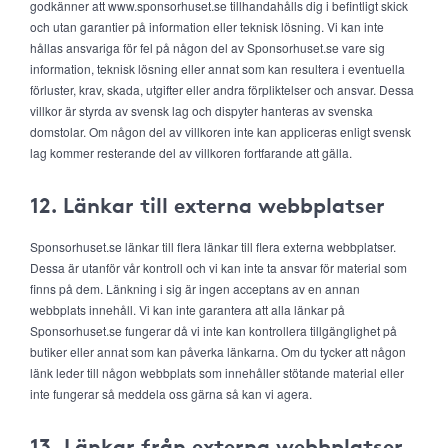
godkänner att www.sponsorhuset.se tillhandahålls dig i befintligt skick
och utan garantier på information eller teknisk lösning. Vi kan inte
hållas ansvariga för fel på någon del av Sponsorhuset.se vare sig
information, teknisk lösning eller annat som kan resultera i eventuella
förluster, krav, skada, utgifter eller andra förpliktelser och ansvar. Dessa
villkor är styrda av svensk lag och dispyter hanteras av svenska
domstolar. Om någon del av villkoren inte kan appliceras enligt svensk
lag kommer resterande del av villkoren fortfarande att gälla.
12. Länkar till externa webbplatser
Sponsorhuset.se länkar till flera länkar till flera externa webbplatser.
Dessa är utanför vår kontroll och vi kan inte ta ansvar för material som
finns på dem. Länkning i sig är ingen acceptans av en annan
webbplats innehåll. Vi kan inte garantera att alla länkar på
Sponsorhuset.se fungerar då vi inte kan kontrollera tillgänglighet på
butiker eller annat som kan påverka länkarna. Om du tycker att någon
länk leder till någon webbplats som innehåller stötande material eller
inte fungerar så meddela oss gärna så kan vi agera.
13. Länkar från externa webbplatser