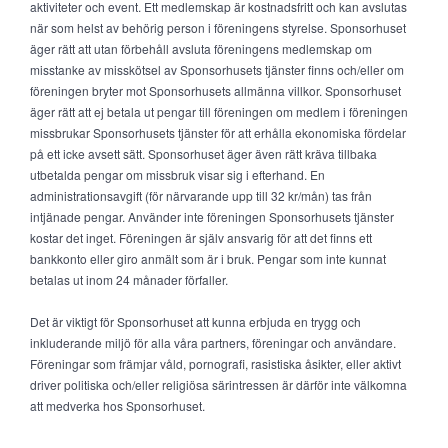
aktiviteter och event. Ett medlemskap är kostnadsfritt och kan avslutas
när som helst av behörig person i föreningens styrelse. Sponsorhuset
äger rätt att utan förbehåll avsluta föreningens medlemskap om
misstanke av misskötsel av Sponsorhusets tjänster finns och/eller om
föreningen bryter mot Sponsorhusets allmänna villkor. Sponsorhuset
äger rätt att ej betala ut pengar till föreningen om medlem i föreningen
missbrukar Sponsorhusets tjänster för att erhålla ekonomiska fördelar
på ett icke avsett sätt. Sponsorhuset äger även rätt kräva tillbaka
utbetalda pengar om missbruk visar sig i efterhand. En
administrationsavgift (för närvarande upp till 32 kr/mån) tas från
intjänade pengar. Använder inte föreningen Sponsorhusets tjänster
kostar det inget. Föreningen är själv ansvarig för att det finns ett
bankkonto eller giro anmält som är i bruk. Pengar som inte kunnat
betalas ut inom 24 månader förfaller.
Det är viktigt för Sponsorhuset att kunna erbjuda en trygg och
inkluderande miljö för alla våra partners, föreningar och användare.
Föreningar som främjar våld, pornografi, rasistiska åsikter, eller aktivt
driver politiska och/eller religiösa särintressen är därför inte välkomna
att medverka hos Sponsorhuset.