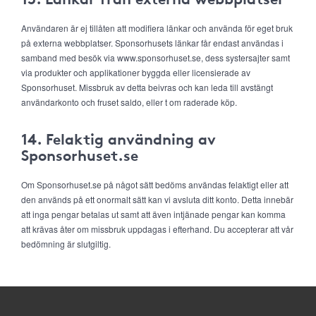
Användaren är ej tillåten att modifiera länkar och använda för eget bruk
på externa webbplatser. Sponsorhusets länkar får endast användas i
samband med besök via www.sponsorhuset.se, dess systersajter samt
via produkter och applikationer byggda eller licensierade av
Sponsorhuset. Missbruk av detta beivras och kan leda till avstängt
användarkonto och fruset saldo, eller t om raderade köp.
14. Felaktig användning av
Sponsorhuset.se
Om Sponsorhuset.se på något sätt bedöms användas felaktigt eller att
den används på ett onormalt sätt kan vi avsluta ditt konto. Detta innebär
att inga pengar betalas ut samt att även intjänade pengar kan komma
att krävas åter om missbruk uppdagas i efterhand. Du accepterar att vår
bedömning är slutgiltig.