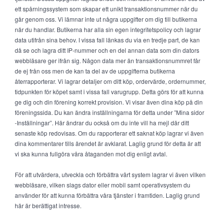
ett spårningssystem som skapar ett unikt transaktionsnummer när du
går genom oss. Vi lämnar inte ut några uppgifter om dig till butikerna
när du handlar. Butikerna har alla sin egen integritetspolicy och lagrar
data utifrån sina behov. I vissa fall länkas du via en tredje part, de kan
då se och lagra ditt IP-nummer och en del annan data som din dators
webbläsare ger ifrån sig. Någon data mer än transaktionsnummret får
de ej från oss men de kan ta del av de uppgifterna butikerna
återrapporterar. Vi lagrar detaljer om ditt köp, ordervärde, ordernummer,
tidpunkten för köpet samt i vissa fall varugrupp. Detta görs för att kunna
ge dig och din förening korrekt provision. Vi visar även dina köp på din
föreningssida. Du kan ändra inställningarna för detta under ”Mina sidor
-Inställningar”. Här ändrar du också om du inte vill ha mejl där ditt
senaste köp redovisas. Om du rapporterar ett saknat köp lagrar vi även
dina kommentarer tills ärendet är avklarat. Laglig grund för detta är att
vi ska kunna fullgöra våra åtaganden mot dig enligt avtal.
För att utvärdera, utveckla och förbättra vårt system lagrar vi även vilken
webbläsare, vilken slags dator eller mobil samt operativsystem du
använder för att kunna förbättra våra tjänster i framtiden. Laglig grund
här är berättigat intresse.